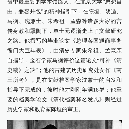
命中最重要的学术领路人。在北京大学“思想自
由，兼容并包”的精神指引下，在陈垣、胡适、
马衡、沈兼士、朱希祖、孟森等诸多大家的言
传身教和熏陶下，单士元逐渐走上了文献研究
之路。他撰写的毕业论文《总理各国通商事务
衙门大臣年表》，由清史专家朱希祖、孟森亲
自指导，金石学家马衡评价这篇论文“可补《清
史稿》之缺”；他的古建筑历史研究处女作《南
三所考》，是在文献档案学家沈兼士的启发和
指导下完成的，彼时他才刚刚年满18岁；他重
要的档案学论文《清代档案释名发凡》则经过
历史学家和教育家陈垣的审正。