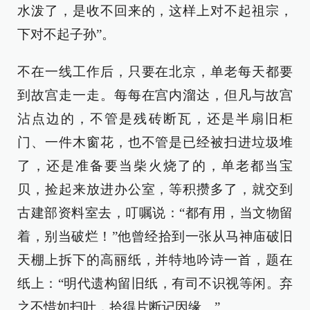
水泼了，是收不回来的，这样上对不起祖宗，
下对不起子孙”。
不在一线工作后，只要在北京，单老每天都要
到故宫走一走。每每在宫内溜达，但凡与故宫
沾点边的，不管是残砖断瓦，还是半扇旧柜
门、一件木窗花，也不管是已经被扫进垃圾堆
了，还是准备要当柴火烧了的，单老都当宝
贝，捡起来放进办公室，等积攒多了，就交到
古建部资料室去，叮嘱说：“都有用，当文物留
着，别当破烂！”他曾经拾到一张从马神庙破旧
天棚上拆下的高丽纸，并特地吟诗一首，题在
纸上：“明代遗构留旧纸，有司不识视等闲。弃
之不惜如扫叶，拾得片断记因缘。”