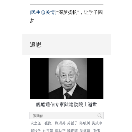
[民生总关情]
“深梦扬帆”，让学子圆
梦
追思
舰船通信专家陆建勋院士逝世
沈之荃
崔崑
顾诵芬
苏哲子
陈毓川
吴咸中
戴汝为
刘玉清
李幼平
魏正耀
吴德馨
孙玉