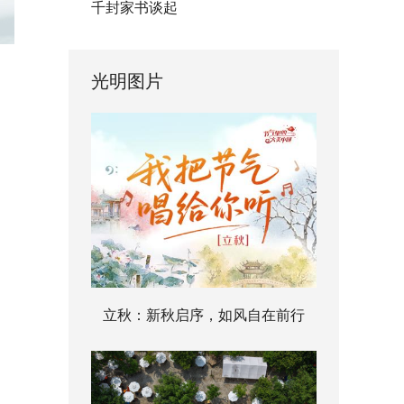
千封家书谈起
光明图片
立秋：新秋启序，如风自在前行