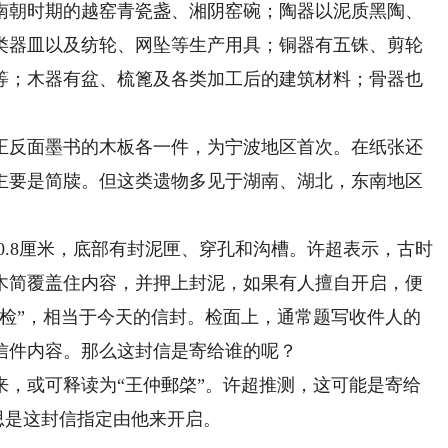
朝时期的越窑青瓷盏、湘阴窑碗；陶器以泥质黑陶、
类器皿以及纺轮、网坠等生产用具；铜器有五铢、剪轮
等；木器有盆、梳篦及各类加工后的建筑材料；骨器也
反面墨书的木板各一件，为宁波地区首次。在纸张还
主要是简牍。但这类遗物多见于湖南、湖北，东南地区
0.8厘米，底部有封泥匣、穿孔和沟槽。许超表示，古时
木简覆盖住内容，并押上封泥，如果有人擅自开启，便
“检”，相当于今天的信封。检面上，通常题写收件人的
信件内容。那么这封信是寄给谁的呢？
或可释读为“王仲郵棨”。许超推测，这可能是寄给
意思是这封信指定由他来开启。