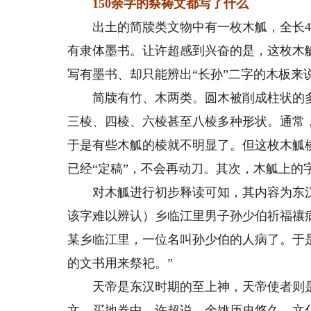
150余字的祭祷文都写了什么
出土的简牍类文物中有一枚木觚，全长46
有隶体墨书。让许超感到兴奋的是，这枚木觚
写有墨书、却只能辨出“长孙”二字的木板来
简牍有竹、木两类。圆木被削成柱状的多
三棱、四棱、六棱甚至八棱多种形状。通常
于是有些木觚的棱就不明显了。但这枚木觚
已经“定稿”，不会再动刀。其次，木觚上的
对木觚进行初步释读可知，其内容为东汉永
该字难以辨认）乡临江里男子孙少伯祈福禳
某乡临江里，一位名叫孙少伯的人病了。于
的文书用来祭祀。”
天帝是东汉时期的至上神，天帝使者则是
文、买地券中。许超说，余姚历史悠久，文