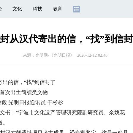
论
文化
科技
教育
封从汉代寄出的信，“找”到信
来源：
光明网-《光明日报》
2020-12-12 02:48
寄出的信，“找”到信封了
首次出土简牍类文物
曾毅 光明日报通讯员 干杉杉
书！”宁波市文化遗产管理研究院副研究员、余姚花
道。
村汉六朝遗址项目考古成果。经专家鉴定，这是一处具