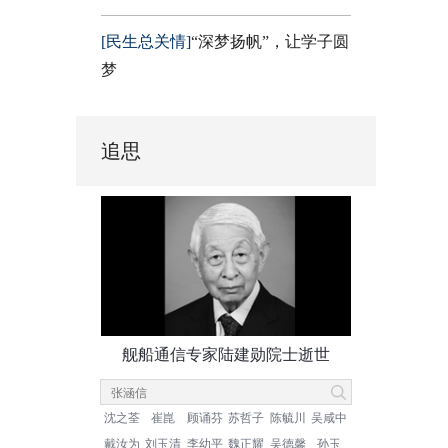
[民生总关情]
“深梦扬帆”，让学子圆
梦
追思
舰船通信专家陆建勋院士逝世
沈之荃
崔崑
顾诵芬
苏哲子
陈毓川
吴咸中
戴汝为
刘玉清
李幼平
魏正耀
吴德馨
孙玉