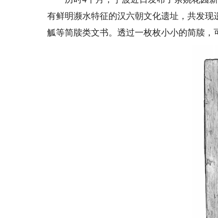
有鲜明濒水特征的汉六朝文化遗址，共发现遗
觚等简牍类文书。透过一枚枚小小的简牍，