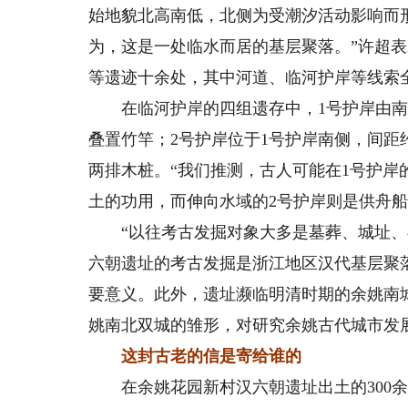
始地貌北高南低，北侧为受潮汐活动影响而
为，这是一处临水而居的基层聚落。”许超
等遗迹十余处，其中河道、临河护岸等线索
在临河护岸的四组遗存中，1号护岸由南北
叠置竹竿；2号护岸位于1号护岸南侧，间距约
两排木桩。“我们推测，古人可能在1号护
土的功用，而伸向水域的2号护岸则是供舟船
“以往考古发掘对象大多是墓葬、城址、窑
六朝遗址的考古发掘是浙江地区汉代基层聚
要意义。此外，遗址濒临明清时期的余姚南
姚南北双城的雏形，对研究余姚古代城市发
这封古老的信是寄给谁的
在余姚花园新村汉六朝遗址出土的300余