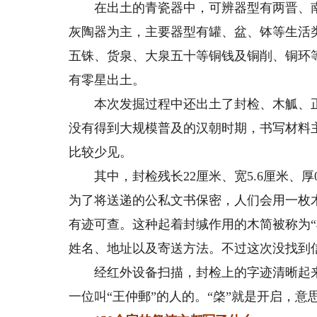
在出土的青瓷器中，可辨器型有两晋、南
灰陶器为主，主要器型有罐、盆、钵等生活
五铢、货泉、大泉五十等铜钱及铜削、铜环
有零星出土。
本次发掘过程中还出土了封检、木觚、正
没有得到大规模普及的汉朝时期，书写材料
比较少见。
其中，封检残长22厘米、宽5.6厘米、厚
为了将送递的公私文书保密，人们会用一枚
有迹可查。这种起着封缄作用的木简被称为
姓名、地址以及寄送方法。不过这次没找到
经红外设备扫描，封检上的字迹清晰起来，
一位叫“王仲郵”的人的。“棨”就是开启，