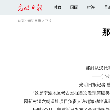
时政
国际
时评
理
首页
>
光明日报
>
正文
那
那封从汉代
——宁波
光明日报记者 
“这是宁波地区考古发掘首次发现简牍类文
园新村汉六朝遗址项目负责人许超激动地说
历时4个月，宁波近日发布了余姚花园新