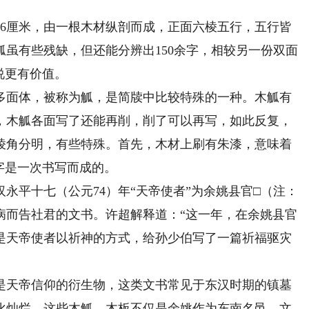
厘米，由一根木材纵剖而成，正面六棱五行，五行皆
虽有些残缺，但还能分辨出150余字，相较另一份双面
说更有价值。
面体，被称为觚，是简牍中比较特殊的一种。木觚有
，木觚各面写了还能再削，削了可以再写，如此反复，
棱角分明，有些特殊。首先，木材上刷有朱漆，意味着
字是一次书写而成的。
平十七（公元74）年“天帝使者”为余姚县官□（注：
病而告社君的文书。许超解释道：“这一年，在余姚县官
是天帝使者以祈神的方式，给孙少伯写了一篇祈福驱灾
天帝信仰的衍生物，这类文书常见于东汉时期的镇墓
化灿烂，这些木觚、木板不仅是余姚作为东南名邑、文