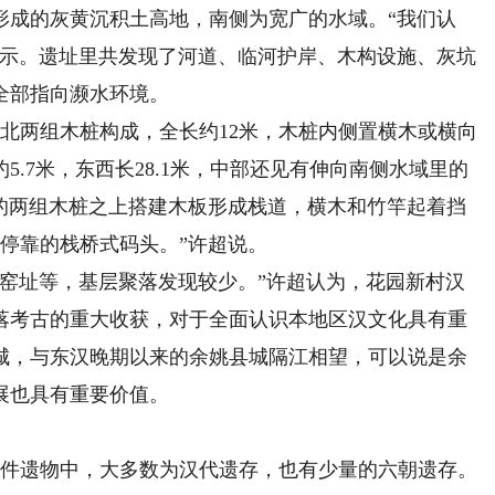
形成的灰黄沉积土高地，南侧为宽广的水域。“我们认
表示。遗址里共发现了河道、临河护岸、木构设施、灰坑
全部指向濒水环境。
两组木桩构成，全长约12米，木桩内侧置横木或横向
5.7米，东西长28.1米，中部还见有伸向南侧水域里的
岸的两组木桩之上搭建木板形成栈道，横木和竹竿起着挡
停靠的栈桥式码头。”许超说。
址等，基层聚落发现较少。”许超认为，花园新村汉
落考古的重大收获，对于全面认识本地区汉文化具有重
城，与东汉晚期以来的余姚县城隔江相望，可以说是余
展也具有重要价值。
件遗物中，大多数为汉代遗存，也有少量的六朝遗存。