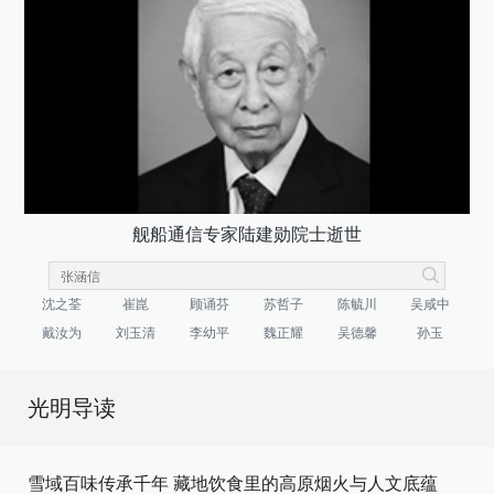
舰船通信专家陆建勋院士逝世
沈之荃
崔崑
顾诵芬
苏哲子
陈毓川
吴咸中
戴汝为
刘玉清
李幼平
魏正耀
吴德馨
孙玉
光明导读
雪域百味传承千年 藏地饮食里的高原烟火与人文底蕴