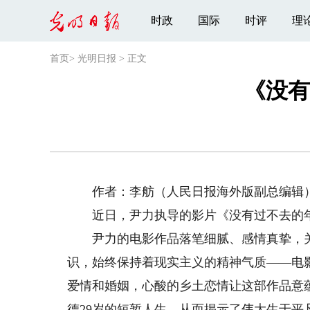
时政
国际
时评
理
首页
>
光明日报
>
正文
《没有
作者：李舫（人民日报海外版副总编辑
近日，尹力执导的影片《没有过不去的年
尹力的电影作品落笔细腻、感情真挚，关
识，始终保持着现实主义的精神气质——电
爱情和婚姻，心酸的乡土恋情让这部作品意
德29岁的短暂人生，从而揭示了伟大生于