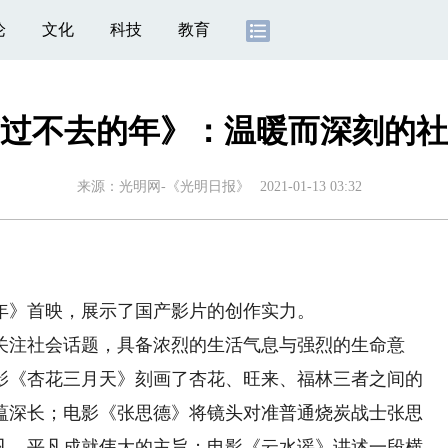
论
文化
科技
教育
过不去的年》：温暖而深刻的社
来源：
光明网-《光明日报》
2021-01-13 03:32
）
》首映，展示了国产影片的创作实力。
注社会话题，具备浓烈的生活气息与强烈的生命意
影《杏花三月天》刻画了杏花、旺来、福林三者之间的
蕴深长；电影《张思德》将镜头对准普通烧炭战士张思
平凡、平凡成就伟大的主旨；电影《云水谣》讲述一段横