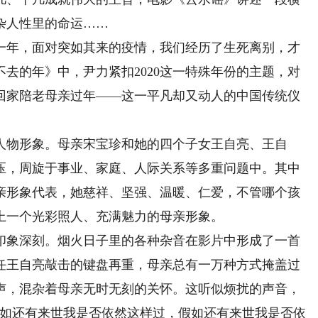
杂人性里的命运……
一年，面对突如其来的疫情，我们经历了生死离别，才
去的年》中，尹力紧扣2020这一特殊年份的主题，对
回家陪老母亲过年——这一平凡却又动人的中国传统仪
物形象。母亲宋宝珍和她的四个子女王自亮、王自
压，周旋于事业、家庭、人际关系等多重问题中。其中
亲形象代表，她慈祥、坚强、温暖、仁爱，不管哪个孩
上一个光彩照人、充满魅力的母亲形象。
象深刻。烟火日子里的各种杂音在影片中形成了一首
任王自亮敲击的键盘再重，母亲总有一万种方式掩盖过
声，混杂着母亲无时无刻的关怀。这听似烦扰的声音，
假如还有来世我是否依然这样过，假如还有来世我是否依