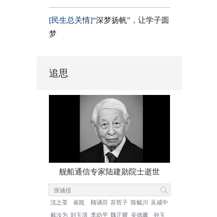
[民生总关情]
“深梦扬帆”，让学子圆
梦
追思
舰船通信专家陆建勋院士逝世
沈之荃
崔崑
顾诵芬
苏哲子
陈毓川
吴咸中
戴汝为
刘玉清
李幼平
魏正耀
吴德馨
孙玉