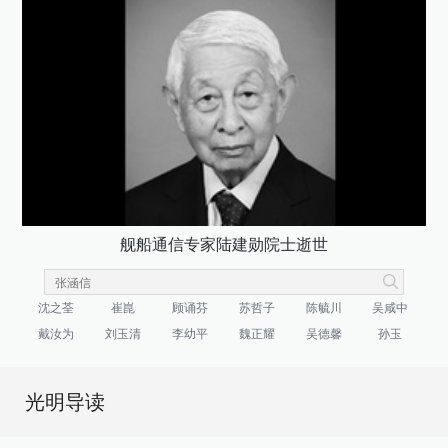
舰船通信专家陆建勋院士逝世
沈之荃
崔崑
顾诵芬
苏哲子
陈毓川
吴咸中
戴汝为
刘玉清
李幼平
魏正耀
吴德馨
孙玉
光明导读