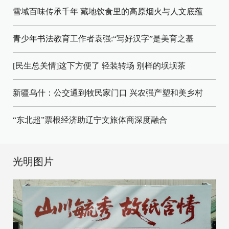
雪域百味传承千年 藏地饮食里的高原烟火与人文底蕴
青少年书法教育工作者袁强:“写好汉字”是美育之基
[民生总关情]这下方便了
轻装转场
别样的坝坝茶
新疆乌什：公交通到牧民家门口
兴农强产塑和美乡村
“东北超”票根经济助辽宁文旅体商深度融合
光明图片