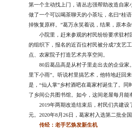
第一个主动找上门，请丛志强帮助改造自家
做了一个可以喝茶聊天的小茶坛，名曰“桂语
掉恢复原样。”葛万永笑着说，结果，原本
小院里，赶来参观的村民纷纷要求驻村团
的组织下，报名的近百位村民被分成7支艺
点、农家院子打造艺术共享空间。
80后葛品高是从村子里走出去的企业家。
里下小雨”。听说村里搞艺术，他特地赶回
是，“仙人掌”乡村酒吧在葛家村诞生了。同
了乡间公共图书馆。如今，这间老屋每月能
2019年两期改造结束后，村民们共建设了4
元。2020年8月26日，葛家村入选第二批
传经：老手艺焕发新生机