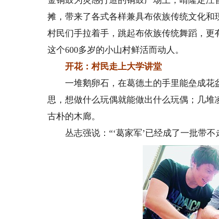
金铜鼓为灵感打造的铜鼓广场上，晴隆定汪
摊，带来了各式各样兼具布依族传统文化和
村民们手拉着手，跳起布依族传统舞蹈，更
这个600多岁的小山村鲜活而动人。
开花：村民走上大学讲堂
一堆鹅卵石，在葛德土的手里能垒成花盆
思，想做什么玩偶就能做出什么玩偶；几堆
古朴的木廊。
丛志强说：“‘葛家军’已经成了一批带不走