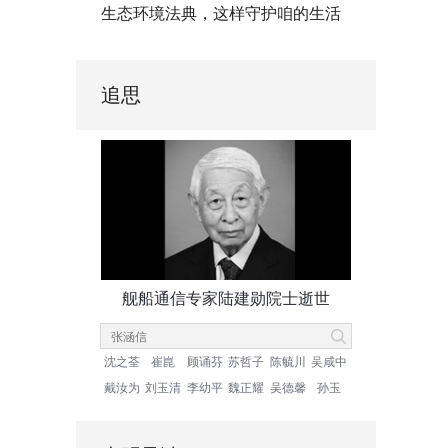
生态环境法典，这样守护咱的生活
追思
舰船通信专家陆建勋院士逝世
沈之荃
崔崑
顾诵芬
苏哲子
陈毓川
吴咸中
戴汝为
刘玉清
李幼平
魏正耀
吴德馨
孙玉