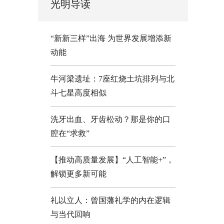
光明导读
“新新三样”出海 为世界发展增添新
动能
牛河梁遗址：7座红烧土坑排列与北
斗七星高度相似
洗牙出血、牙齿松动？那是你的口
腔在“求救”
【推动高质量发展】“人工智能+”，
解锁更多新可能
礼以立人：曾国藩礼学的内在逻辑
与当代回响