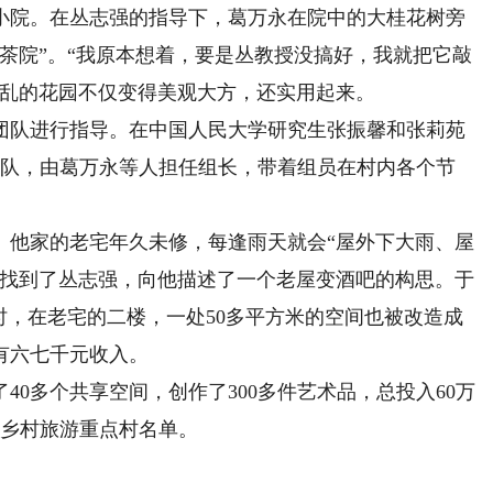
小院。在丛志强的指导下，葛万永在院中的大桂花树旁
茶院”。“我原本想着，要是丛教授没搞好，我就把它敲
杂乱的花园不仅变得美观大方，还实用起来。
队进行指导。在中国人民大学研究生张振馨和张莉苑
工队，由葛万永等人担任组长，带着组员在村内各个节
他家的老宅年久未修，每逢雨天就会“屋外下大雨、屋
来找到了丛志强，向他描述了一个老屋变酒吧的构思。于
时，在老宅的二楼，一处50多平方米的空间也被改造成
有六七千元收入。
0多个共享空间，创作了300多件艺术品，总投入60万
全国乡村旅游重点村名单。