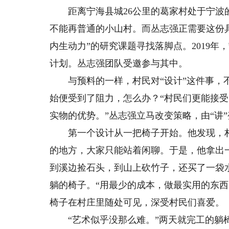
距离宁海县城26公里的葛家村处于宁波的
不能再普通的小山村。而丛志强正需要这份具
内生动力”的研究课题寻找落脚点。2019
计划。丛志强团队受邀参与其中。
与预料的一样，村民对“设计”这件事，不
始便受到了阻力，怎么办？“村民们更能接受
实物的优势。”丛志强立马改变策略，由“讲”
第一个设计从一把椅子开始。他发现，村
的地方，大家只能站着闲聊。于是，他拿出
到溪边捡石头，到山上砍竹子，还买了一袋
躺的椅子。“用最少的成本，做最实用的东西
椅子在村庄里随处可见，深受村民们喜爱。
“艺术似乎没那么难。”两天就完工的躺椅