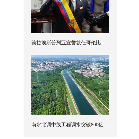
德拉埃斯普列亚宣誓就任哥伦比亚总统
南水北调中线工程调水突破800亿立方米