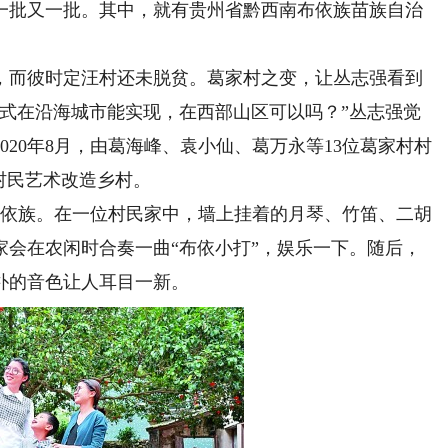
批又一批。其中，就有贵州省黔西南布依族苗族自治
而彼时定汪村还未脱贫。葛家村之变，让丛志强看到
模式在沿海城市能实现，在西部山区可以吗？”丛志强觉
20年8月，由葛海峰、袁小仙、葛万永等13位葛家村村
村民艺术改造乡村。
依族。在一位村民家中，墙上挂着的月琴、竹笛、二胡
家会在农闲时合奏一曲“布依小打”，娱乐一下。随后，
朴的音色让人耳目一新。