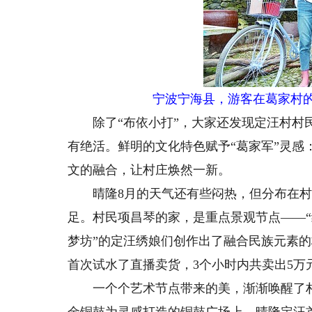
宁波宁海县，游客在葛家村
除了“布依小打”，大家还发现定汪村村民
有绝活。鲜明的文化特色赋予“葛家军”灵
文的融合，让村庄焕然一新。
晴隆8月的天气还有些闷热，但分布在村头
足。村民项昌琴的家，是重点景观节点——“
梦坊”的定汪绣娘们创作出了融合民族元素
首次试水了直播卖货，3个小时内共卖出5万
一个个艺术节点带来的美，渐渐唤醒了村庄