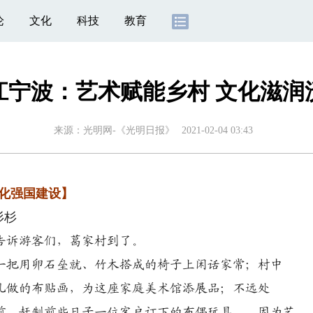
论
文化
科技
教育
江宁波：艺术赋能乡村 文化滋润
来源：
光明网-《光明日报》
2021-02-04 03:43
文化强国建设】
杉杉
告诉游客们，葛家村到了。
把用卵石垒就、竹木搭成的椅子上闲话家常；村中
儿做的布贴画，为这座家庭美术馆添展品；不远处
前，赶制前些日子一位客户订下的布偶玩具……因为艺