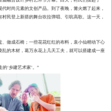
首届融合设计乡村艺术节开幕。白天，村民们摆起了
现代时尚元素的文创产品。到了夜晚，篝火燃了起来，
有村民登上新搭的舞台吹拉弹唱、引吭高歌。这一天，
、做成石椅；一些花花红红的布料，袁小仙稍动下心
凌乱的木材，葛万永花上几天工夫，就可以搭建成一座
的‘乡建艺术家’。”