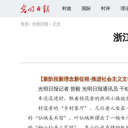
时政
国际
时评
理
首页
>
光明日报
>
正文
浙
【新阶段新理念新征程·推进社会主义
光明日报记者 曾毅 光明日报通讯员 干
车还没进村，飘着桂花香的热闹小路就
村道旁的“乡村客厅”，几位老人坐在一
的“仙绒美术馆”，叶仙绒新摆出了一幅女
的“粉小仙手工艺馆”，袁小仙坐在缝纫机