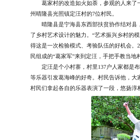
葛家村的改造如火如荼，参观的人来了一
州晴隆县光照镇定汪村的7位村民。
晴隆县是宁海县东西部扶贫协作结对县，
了乡村艺术设计的魅力。“艺术振兴乡村的
得这是一次检验模式、考验队伍的好机会。20
民组成的“葛家军”来到定汪，手把手教当地
定汪是个小村寨，村里137户人家都是布
等乐器引发葛海峰的好奇。村民告诉他，大
村民们拿起各自的乐器表演了一段，悠扬淳