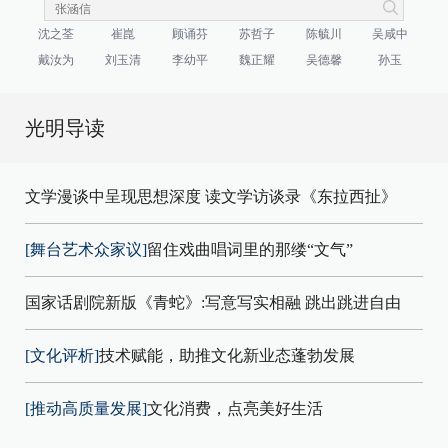
沈之荃
崔崑
顾诵芬
苏哲子
陈毓川
吴咸中
戴汝为
刘玉清
李幼平
魏正耀
吴德馨
孙玉
光明导读
文学漫谈中呈现思想深度 读文学访谈录《东拉西扯》
[舞台艺术众家议]
留住戏曲唱词里的那缕“文气”
国家话剧院新版《青蛇》:写意写实相融 跳出跳进自由
[文化评析]
技术赋能，助推文化新业态蓬勃发展
[推动高质量发展]
文化消费，点亮美好生活