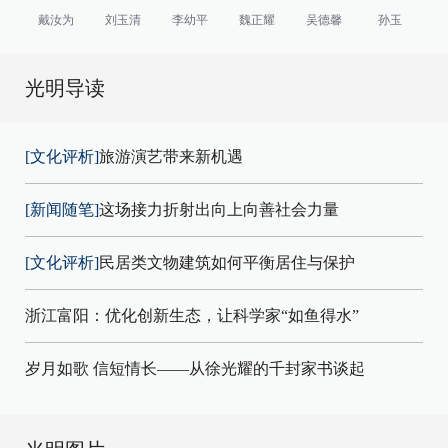
戴汝为
刘玉清
李幼平
魏正耀
吴德馨
孙玉
光明导读
[文化评析]
旅游演艺带来新机遇
[新闻随笔]
这场接力折射出向上向善社会力量
[文化评析]
民居类文物建筑如何平衡居住与保护
浙江富阳：优化创新生态，让科学家“如鱼得水”
岁月如歌 信短情长——从徐光耀的千封家书谈起