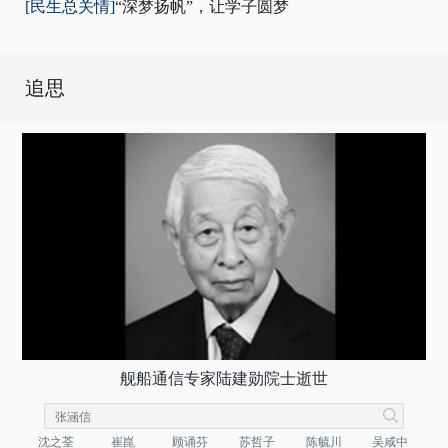
[民生总关情]
“深梦扬帆”，让学子圆梦
追思
舰船通信专家陆建勋院士逝世
沈之荃
崔崑
顾诵芬
苏哲子
陈毓川
吴咸中