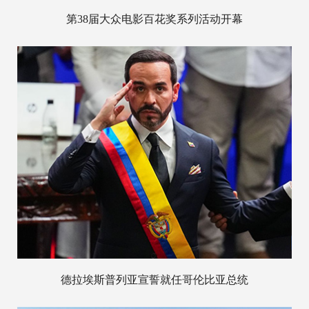
第38届大众电影百花奖系列活动开幕
德拉埃斯普列亚宣誓就任哥伦比亚总统