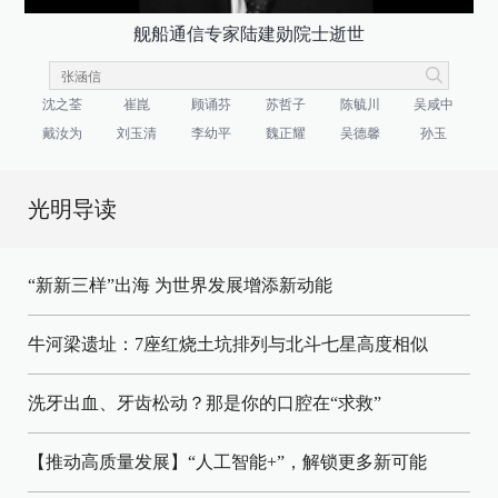
舰船通信专家陆建勋院士逝世
沈之荃
崔崑
顾诵芬
苏哲子
陈毓川
吴咸中
戴汝为
刘玉清
李幼平
魏正耀
吴德馨
孙玉
光明导读
“新新三样”出海 为世界发展增添新动能
牛河梁遗址：7座红烧土坑排列与北斗七星高度相似
洗牙出血、牙齿松动？那是你的口腔在“求救”
【推动高质量发展】“人工智能+”，解锁更多新可能