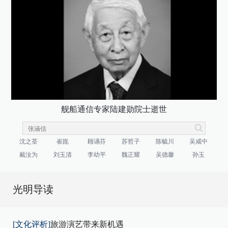
舰船通信专家陆建勋院士逝世
沈之荃
崔崑
顾诵芬
苏哲子
陈毓川
吴咸中
戴汝为
刘玉清
李幼平
魏正耀
吴德馨
孙玉
光明导读
[文化评析]
旅游演艺带来新机遇