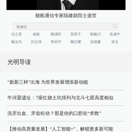
舰船通信专家陆建勋院士逝世
沈之荃
崔崑
顾诵芬
苏哲子
陈毓川
吴咸中
戴汝为
刘玉清
李幼平
魏正耀
吴德馨
孙玉
光明导读
“新新三样”出海 为世界发展增添新动能
牛河梁遗址：7座红烧土坑排列与北斗七星高度相似
洗牙出血、牙齿松动？那是你的口腔在“求救”
【推动高质量发展】“人工智能+”，解锁更多新可能