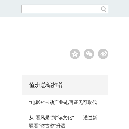
值班总编推荐
"电影+"带动产业链,再证无可取代
从“看风景”到“读文化”——透过新
疆看“访古游”升温