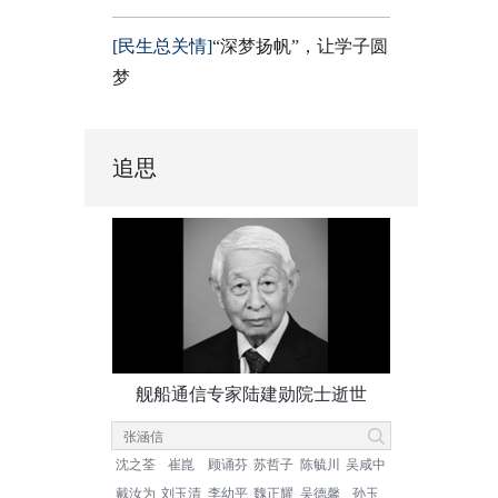
[民生总关情]
“深梦扬帆”，让学子圆
梦
追思
舰船通信专家陆建勋院士逝世
沈之荃
崔崑
顾诵芬
苏哲子
陈毓川
吴咸中
戴汝为
刘玉清
李幼平
魏正耀
吴德馨
孙玉