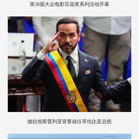
第38届大众电影百花奖系列活动开幕
德拉埃斯普列亚宣誓就任哥伦比亚总统