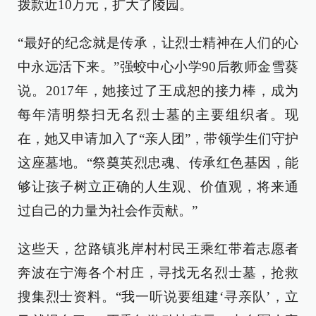
拨款近10万元，扩大了陵园。
“最好的纪念就是传承，让烈士精神在人们的心
中永远活下来。”强蛟中心小学90后教师金雪葵
说。2017年，她接过了王成恕的接力棒，成为
每年清明祭扫无名烈士墓的主要组织者。现
在，她又申请加入了“亲人团”，带领学生们守护
这座墓地。“祭奠英烈忠魂、传承红色基因，能
够让孩子树立正确的人生观、价值观，将来通
过自己的力量为社会作贡献。”
这些天，岔路镇兆岸村村民王乘红带着志愿者
奔波在宁海各个村庄，寻找无名烈士墓，抢救
搜集烈士资料。“我一听说要组建‘寻亲队’，立