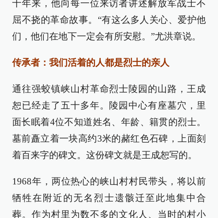
十年来，他向每一位来访者讲述解放军战士不
屈不挠的革命故事。“有这么多人关心、爱护他
们，他们在地下一定会有所安慰。”尤洪章说。
传承者：我们活着的人都是烈士的亲人
通往强蛟镇峡山村革命烈士陵园的山路，王成
恕已经走了五十多年。陵园中心有座墓穴，里
面长眠着4位不知道姓名、年龄、籍贯的烈士。
墓前矗立着一块高约3米的赭红色石碑，上面刻
着百来字的碑文。这份碑文就是王成恕写的。
1968年，两位热心的峡山村村民带头，将以前
牺牲在附近的无名烈士遗骸迁至此地集中合
葬。作为村里为数不多的文化人、当时的村小