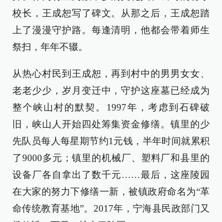
校长，王成恕写了碑文。从那之后，王成恕踏
上了漫漫守护路。每逢清明，他都会带着师生
祭扫，年年不辍。
从热心村民到王成恕，再到村中的男男女女、
老老少少，岁月变迁中，守护这座墓已经成为
整个峡山村的默契。1997年，考虑到石碑破
旧，峡山人开始四处筹集资金修缮。镇里的少
先队员每人每星期节约1元钱，半年时间就累积
了9000多元；镇里的机械厂、塑料厂和县里的
设备厂各自拿出了数千元……最后，这座陵园
在大家的努力下修缮一新，被镇政府命名为“革
命传统教育基地”。2017年，宁海县民政部门又