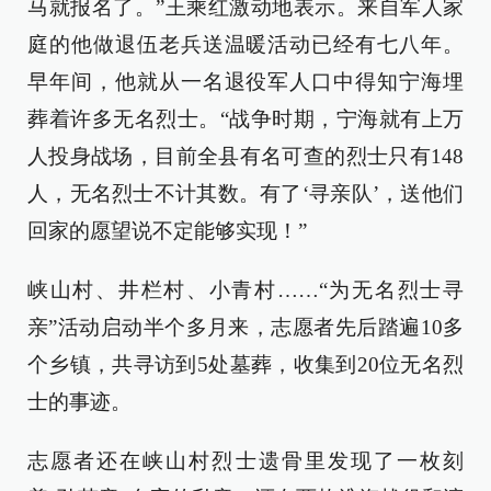
马就报名了。”王乘红激动地表示。来自军人家
庭的他做退伍老兵送温暖活动已经有七八年。
早年间，他就从一名退役军人口中得知宁海埋
葬着许多无名烈士。“战争时期，宁海就有上万
人投身战场，目前全县有名可查的烈士只有148
人，无名烈士不计其数。有了‘寻亲队’，送他们
回家的愿望说不定能够实现！”
峡山村、井栏村、小青村……“为无名烈士寻
亲”活动启动半个多月来，志愿者先后踏遍10多
个乡镇，共寻访到5处墓葬，收集到20位无名烈
士的事迹。
志愿者还在峡山村烈士遗骨里发现了一枚刻