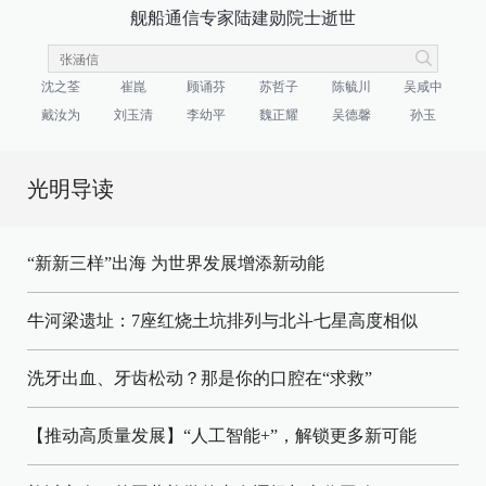
舰船通信专家陆建勋院士逝世
沈之荃
崔崑
顾诵芬
苏哲子
陈毓川
吴咸中
戴汝为
刘玉清
李幼平
魏正耀
吴德馨
孙玉
光明导读
“新新三样”出海 为世界发展增添新动能
牛河梁遗址：7座红烧土坑排列与北斗七星高度相似
洗牙出血、牙齿松动？那是你的口腔在“求救”
【推动高质量发展】“人工智能+”，解锁更多新可能