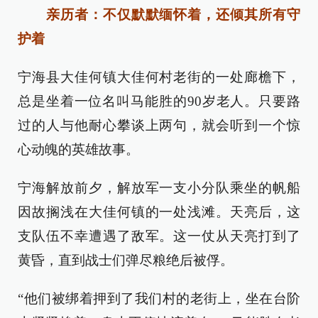
亲历者：不仅默默缅怀着，还倾其所有守
护着
宁海县大佳何镇大佳何村老街的一处廊檐下，
总是坐着一位名叫马能胜的90岁老人。只要路
过的人与他耐心攀谈上两句，就会听到一个惊
心动魄的英雄故事。
宁海解放前夕，解放军一支小分队乘坐的帆船
因故搁浅在大佳何镇的一处浅滩。天亮后，这
支队伍不幸遭遇了敌军。这一仗从天亮打到了
黄昏，直到战士们弹尽粮绝后被俘。
“他们被绑着押到了我们村的老街上，坐在台阶