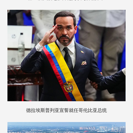
德拉埃斯普列亚宣誓就任哥伦比亚总统