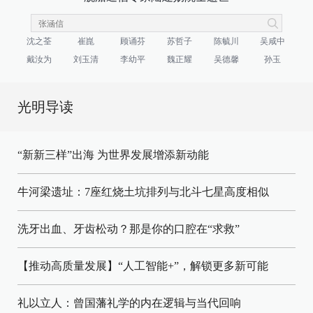
沈之荃
崔崑
顾诵芬
苏哲子
陈毓川
吴咸中
戴汝为
刘玉清
李幼平
魏正耀
吴德馨
孙玉
光明导读
“新新三样”出海 为世界发展增添新动能
牛河梁遗址：7座红烧土坑排列与北斗七星高度相似
洗牙出血、牙齿松动？那是你的口腔在“求救”
【推动高质量发展】“人工智能+”，解锁更多新可能
礼以立人：曾国藩礼学的内在逻辑与当代回响