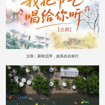
立秋：新秋启序，如风自在前行