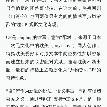
即红了一对“怪兽CP”：强大柔情的巨猿金刚和
只争输赢的怪兽哥斯拉。在这之前，热播网剧
《山河令》也因两位男主之间的情感而点燃浓
烈的“嗑CP”观影文化奇观。
CP是coupling的缩写，意为“配对”，来源于日本
二次元文化中的耽美（boy's love）同人创作，
特指耽美爱好者对原文本中两位男性加以想象
而建立起来的亲密配对关系。随着耽美不断出
圈，最初的特指正逐渐泛化为“万物皆可CP”的
奇特现象。
“嗑CP”作为新近的说法，语义丰富。“嗑”有强烈
喜爱之义，通过“嗑CP”支持“CP文化”，是一种