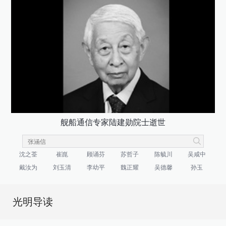
舰船通信专家陆建勋院士逝世
沈之荃
崔崑
顾诵芬
苏哲子
陈毓川
吴咸中
戴汝为
刘玉清
李幼平
魏正耀
吴德馨
孙玉
光明导读