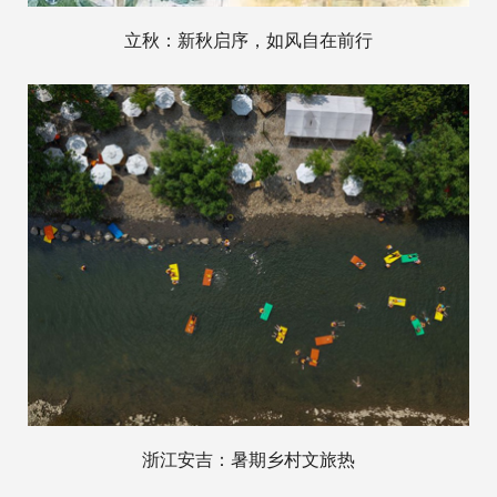
立秋：新秋启序，如风自在前行
浙江安吉：暑期乡村文旅热