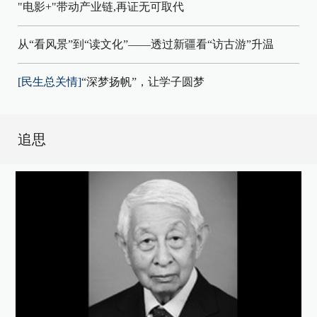
"电影+"带动产业链,再证无可取代
从“看风景”到“读文化”——透过新疆看“访古游”升温
[民生总关情]
“深梦扬帆”，让学子圆梦
追思