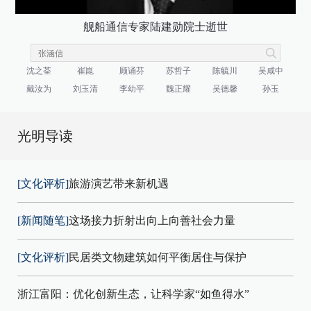
舰船通信专家陆建勋院士逝世
沈之荃
崔崑
顾诵芬
苏哲子
陈毓川
吴咸中
戴汝为
刘玉清
李幼平
魏正耀
吴德馨
孙玉
光明导读
[文化评析]
旅游演艺带来新机遇
[新闻随笔]
这场接力折射出向上向善社会力量
[文化评析]
民居类文物建筑如何平衡居住与保护
浙江富阳：优化创新生态，让科学家“如鱼得水”