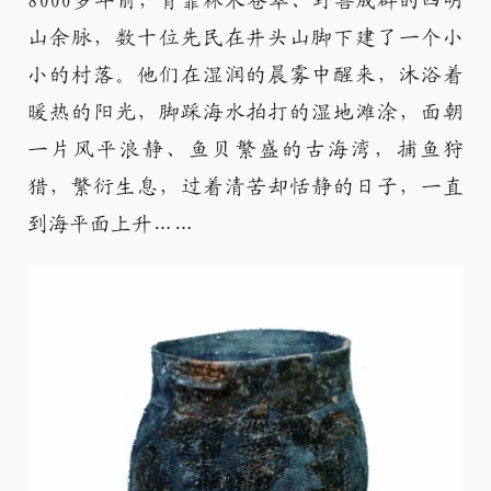
8000多年前，背靠林木苍翠、野兽成群的四明
山余脉，数十位先民在井头山脚下建了一个小
小的村落。他们在湿润的晨雾中醒来，沐浴着
暖热的阳光，脚踩海水拍打的湿地滩涂，面朝
一片风平浪静、鱼贝繁盛的古海湾，捕鱼狩
猎，繁衍生息，过着清苦却恬静的日子，一直
到海平面上升……