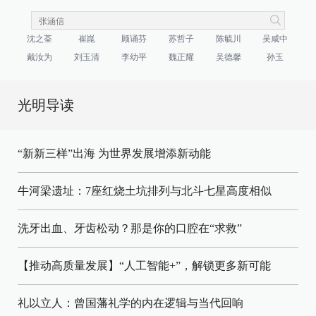
沈之荃
崔崑
顾诵芬
苏哲子
陈毓川
吴咸中
戴汝为
刘玉清
李幼平
魏正耀
吴德馨
孙玉
光明导读
“新新三样”出海 为世界发展增添新动能
牛河梁遗址：7座红烧土坑排列与北斗七星高度相似
洗牙出血、牙齿松动？那是你的口腔在“求救”
【推动高质量发展】“人工智能+”，解锁更多新可能
礼以立人：曾国藩礼学的内在逻辑与当代回响