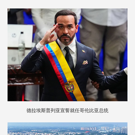
德拉埃斯普列亚宣誓就任哥伦比亚总统