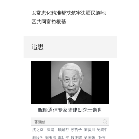
以常态化精准帮扶筑牢边疆民族地
区共同富裕根基
追思
舰船通信专家陆建勋院士逝世
沈之荃
崔崑
顾诵芬
苏哲子
陈毓川
吴咸中
戴汝为
刘玉清
李幼平
魏正耀
吴德馨
孙玉