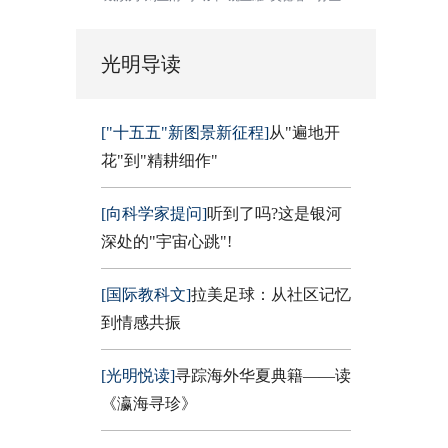
光明导读
["十五五"新图景新征程]
从"遍地开
花"到"精耕细作"
[向科学家提问]
听到了吗?这是银河
深处的"宇宙心跳"!
[国际教科文]
拉美足球：从社区记忆
到情感共振
[光明悦读]
寻踪海外华夏典籍——读
《瀛海寻珍》