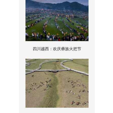
四川越西：欢庆彝族火把节