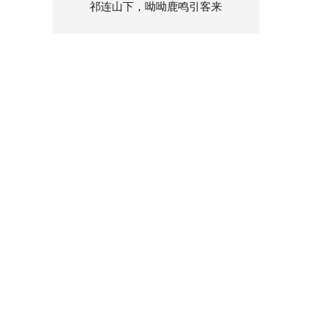
祁连山下，呦呦鹿鸣引客来