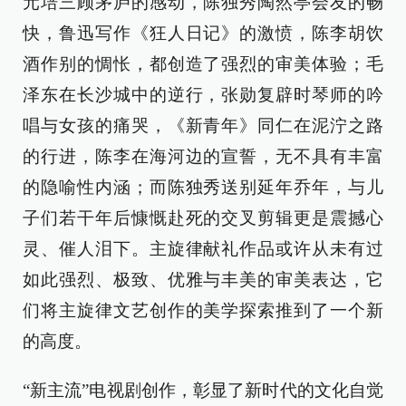
元培三顾茅庐的感动，陈独秀陶然亭会友的畅
快，鲁迅写作《狂人日记》的激愤，陈李胡饮
酒作别的惆怅，都创造了强烈的审美体验；毛
泽东在长沙城中的逆行，张勋复辟时琴师的吟
唱与女孩的痛哭，《新青年》同仁在泥泞之路
的行进，陈李在海河边的宣誓，无不具有丰富
的隐喻性内涵；而陈独秀送别延年乔年，与儿
子们若干年后慷慨赴死的交叉剪辑更是震撼心
灵、催人泪下。主旋律献礼作品或许从未有过
如此强烈、极致、优雅与丰美的审美表达，它
们将主旋律文艺创作的美学探索推到了一个新
的高度。
“新主流”电视剧创作，彰显了新时代的文化自觉