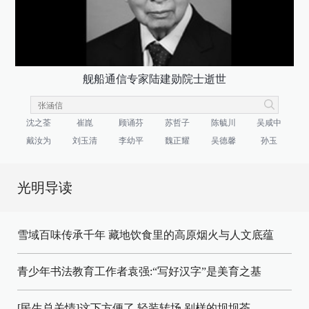
舰船通信专家陆建勋院士逝世
沈之荃
崔崑
顾诵芬
苏哲子
陈毓川
吴咸中
戴汝为
刘玉清
李幼平
魏正耀
吴德馨
孙玉
光明导读
雪域百味传承千年 藏地饮食里的高原烟火与人文底蕴
青少年书法教育工作者袁强:“写好汉字”是美育之基
[民生总关情]这下方便了
轻装转场
别样的坝坝茶