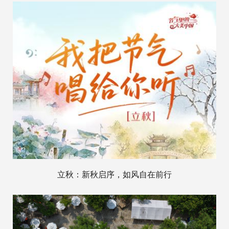
立秋：新秋启序，如风自在前行