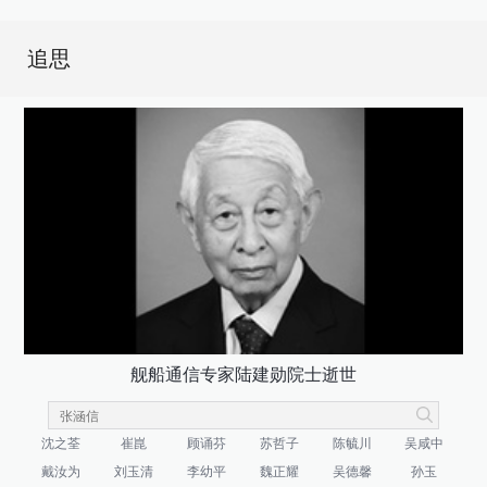
追思
舰船通信专家陆建勋院士逝世
沈之荃
崔崑
顾诵芬
苏哲子
陈毓川
吴咸中
戴汝为
刘玉清
李幼平
魏正耀
吴德馨
孙玉