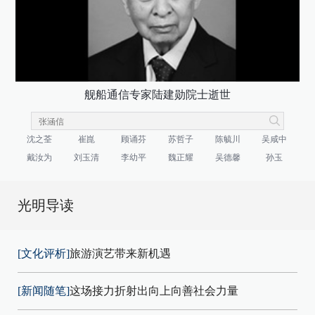
舰船通信专家陆建勋院士逝世
沈之荃
崔崑
顾诵芬
苏哲子
陈毓川
吴咸中
戴汝为
刘玉清
李幼平
魏正耀
吴德馨
孙玉
光明导读
[文化评析]
旅游演艺带来新机遇
[新闻随笔]
这场接力折射出向上向善社会力量