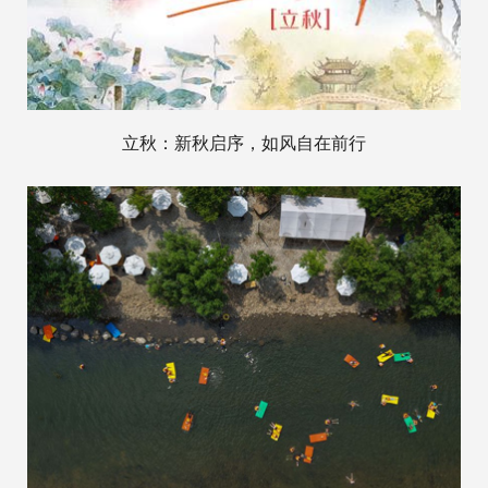
立秋：新秋启序，如风自在前行