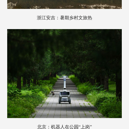
浙江安吉：暑期乡村文旅热
北京：机器人在公园“上岗”