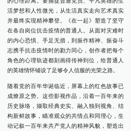
的心理距离。要捕捉普通党员、平凡英雄的生
活梦想和人性微光，从生活真实走向艺术真实
并最终实现精神攀登。《在一起》塑造了坚守
在各自岗位抗击疫情的普通人。从面对灾难时
的内心恐惧、手足无措，到振作精神、振奋斗
志携手抗击疫情时的勠力同心，创作者把每个
角色的心理轨迹都刻画得传神到位，给普通人
的英雄情怀铺设了足够令人信服的光荣之路。
随着党的百年华诞临近，屏幕上的红色故事已
成燎原之势。这些影视作品，沿着一百年来的
历史脉络，撷取经典史实、融入独到视角、结
构新鲜故事，瞄准观众的共情点和同理心，生
动记叙一百年来共产党人的精神风貌，塑造出