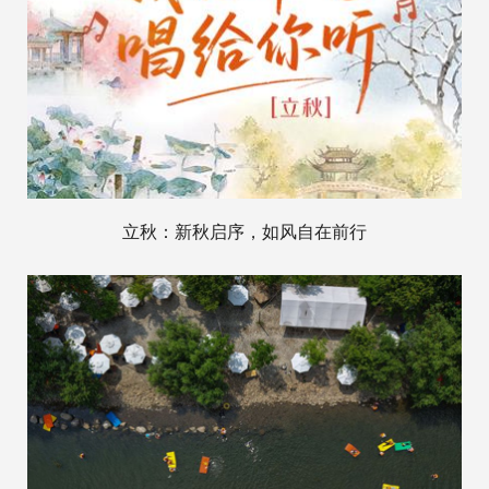
立秋：新秋启序，如风自在前行