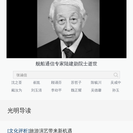
舰船通信专家陆建勋院士逝世
沈之荃
崔崑
顾诵芬
苏哲子
陈毓川
吴咸中
戴汝为
刘玉清
李幼平
魏正耀
吴德馨
孙玉
光明导读
[文化评析]
旅游演艺带来新机遇