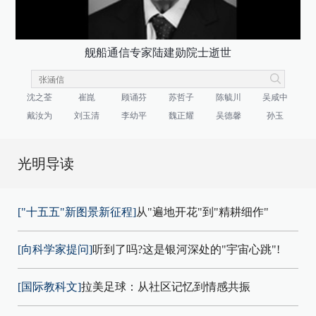
舰船通信专家陆建勋院士逝世
沈之荃
崔崑
顾诵芬
苏哲子
陈毓川
吴咸中
戴汝为
刘玉清
李幼平
魏正耀
吴德馨
孙玉
光明导读
["十五五"新图景新征程]
从"遍地开花"到"精耕细作"
[向科学家提问]
听到了吗?这是银河深处的"宇宙心跳"!
[国际教科文]
拉美足球：从社区记忆到情感共振