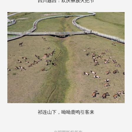
四川越西：欢庆彝族火把节
祁连山下，呦呦鹿鸣引客来