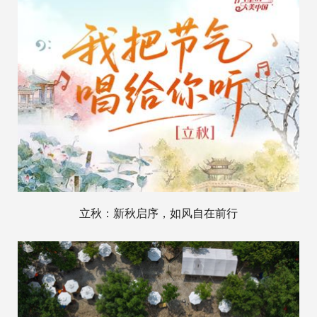
立秋：新秋启序，如风自在前行