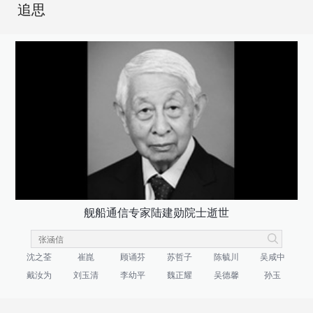
追思
舰船通信专家陆建勋院士逝世
沈之荃
崔崑
顾诵芬
苏哲子
陈毓川
吴咸中
戴汝为
刘玉清
李幼平
魏正耀
吴德馨
孙玉