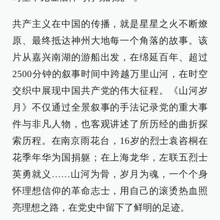
共产主义在中国的传播，就是星星之火不断燎
原、最终抵达神州大地每一个角落的故事。该
片从嘉兴南湖的游船出发，在绵延百年、超过
2500分钟的叙事时间中跨越万里山河，在时空
交织中展现中国共产党的伟大征程。《山河岁
月》不仅通过全景叙事的手法记录党的重大事
件与非凡人物，也客观讲述了所历经的曲折探
索历程。在南京雨花台，16岁的烈士袁咨桐在
花季年华为国捐躯；在上海龙华，左联五烈士
英勇就义……山河为骨，岁月为魂，一个个身
怀理想信仰的革命志士，用自己的滚烫热血照
亮理想之路，在党史中留下了鲜明的足迹。