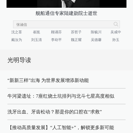
舰船通信专家陆建勋院士逝世
沈之荃
崔崑
顾诵芬
苏哲子
陈毓川
吴咸中
戴汝为
刘玉清
李幼平
魏正耀
吴德馨
孙玉
光明导读
“新新三样”出海 为世界发展增添新动能
牛河梁遗址：7座红烧土坑排列与北斗七星高度相似
洗牙出血、牙齿松动？那是你的口腔在“求救”
【推动高质量发展】“人工智能+”，解锁更多新可能