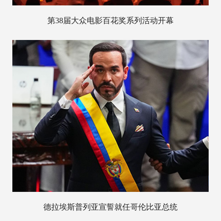
第38届大众电影百花奖系列活动开幕
德拉埃斯普列亚宣誓就任哥伦比亚总统