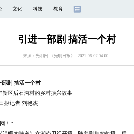
论
文化
科技
教育
引进一部剧 搞活一个村
来源：
光明网-《光明日报》
2021-06-07 04:00
一部剧 搞活一个村
岸新区后石沟村的乡村振兴故事
日报记者 刘艳杰
网！”
温暖的味道》在湖南卫视开播，随着剧集的热播，后