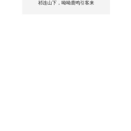
祁连山下，呦呦鹿鸣引客来