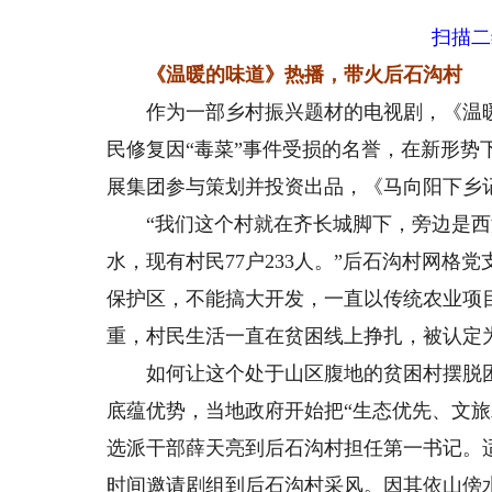
扫描二
《温暖的味道》热播，带火后石沟村
作为一部乡村振兴题材的电视剧，《温暖
民修复因“毒菜”事件受损的名誉，在新形
展集团参与策划并投资出品，《马向阳下乡记
“我们这个村就在齐长城脚下，旁边是西
水，现有村民77户233人。”后石沟村网
保护区，不能搞大开发，一直以传统农业项目
重，村民生活一直在贫困线上挣扎，被认定
如何让这个处于山区腹地的贫困村摆脱困
底蕴优势，当地政府开始把“生态优先、文旅
选派干部薛天亮到后石沟村担任第一书记。
时间邀请剧组到后石沟村采风。因其依山傍