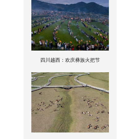
四川越西：欢庆彝族火把节