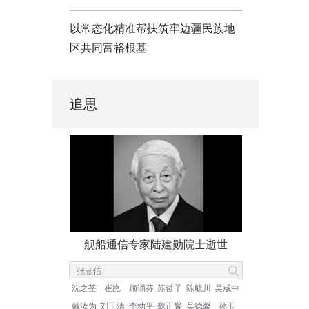
以常态化精准帮扶筑牢边疆民族地
区共同富裕根基
追思
舰船通信专家陆建勋院士逝世
沈之荃
崔崑
顾诵芬
苏哲子
陈毓川
吴咸中
戴汝为
刘玉清
李幼平
魏正耀
吴德馨
孙玉