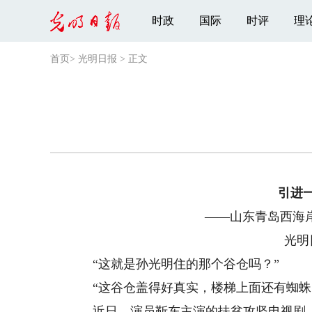
时政
国际
时评
理
首页
>
光明日报
>
正文
引进
——山东青岛西海
光明
“这就是孙光明住的那个谷仓吗？”
“这谷仓盖得好真实，楼梯上面还有蜘蛛
近日，演员靳东主演的扶贫攻坚电视剧《