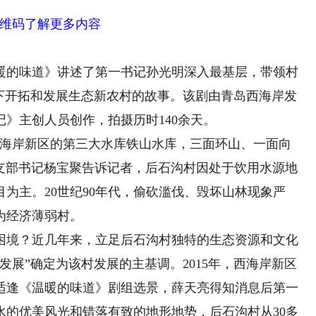
维码了解更多内容
的味道》讲述了第一书记孙光明深入最基层，带领村
势下开拓和发展生态新农村的故事。该剧由青岛西海岸发
》主创人员创作，拍摄历时140余天。
海岸新区的第三大水库铁山水库，三面环山、一面向
格党支部书记杨宝聚告诉记者，后石沟村因处于饮用水源地
为主。20世纪90年代，偷砍滥伐、毁坏山林现象严
为经济薄弱村。
境？近几年来，立足后石沟村独特的生态资源和文化
发展”确定为该村发展的主基调。2015年，西海岸新区
适逢《温暖的味道》剧组选景，薛天亮得知消息后第一
水的优美风光和错落有致的地形地势，后石沟村从30多