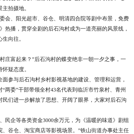
景主拍摄地。
委会、阳光超市、谷仓、明清四合院等剧中布景，免费
道》热播，贯穿全剧的后石沟村成为一道亮丽的风景线，
心生向往。
庄富起来？”后石沟村的蝶变绝非一朝一夕之事，一
持怀疑态度。
面参与后石沟村乡村影视基地的建设、管理和运营，
村“两委”干部带领全村43名代表到临沂市竹泉村、青州
村民们进一步解放了思想、开阔了眼界，大家对后石沟
、民企等各类资金3000余万元，为《温暖的味道》剧组
院、谷仓、淘宝商店等影视场景。”铁山街道办事处主任