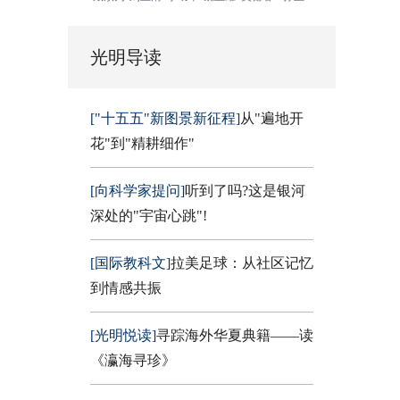
光明导读
["十五五"新图景新征程]
从"遍地开
花"到"精耕细作"
[向科学家提问]
听到了吗?这是银河
深处的"宇宙心跳"!
[国际教科文]
拉美足球：从社区记忆
到情感共振
[光明悦读]
寻踪海外华夏典籍——读
《瀛海寻珍》