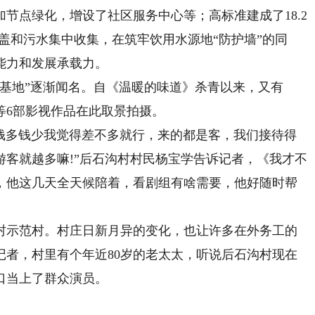
节点绿化，增设了社区服务中心等；高标准建成了18.2
覆盖和污水集中收集，在筑牢饮用水源地“防护墙”的同
能力和发展承载力。
地”逐渐闻名。自《温暖的味道》杀青以来，又有
等6部影视作品在此取景拍摄。
。钱多钱少我觉得差不多就行，来的都是客，我们接待得
客就越多嘛!”后石沟村村民杨宝学告诉记者，《我才不
，他这几天全天候陪着，看剧组有啥需要，他好随时帮
村示范村。村庄日新月异的变化，也让许多在外务工的
记者，村里有个年近80岁的老太太，听说后石沟村现在
口当上了群众演员。