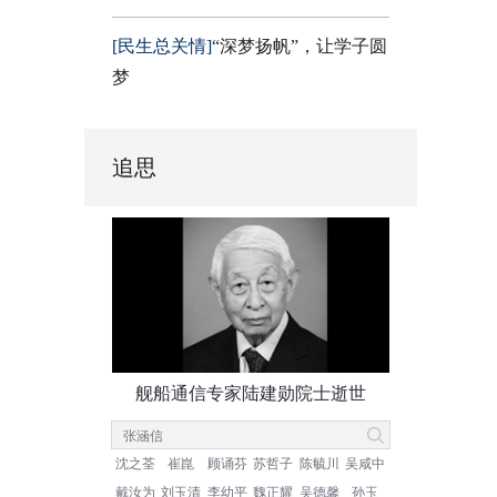
[民生总关情]
“深梦扬帆”，让学子圆
梦
追思
舰船通信专家陆建勋院士逝世
沈之荃
崔崑
顾诵芬
苏哲子
陈毓川
吴咸中
戴汝为
刘玉清
李幼平
魏正耀
吴德馨
孙玉