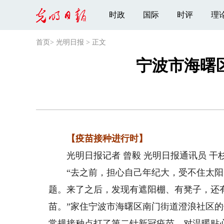
时政
国际
时评
理
首页
>
光明日报
>
正文
宁波市海曙
【疫苗接种进行时】
光明日报记者 曾毅 光明日报通讯员 干
“去之前，担心自己年纪大，受不住太阳
题。来了之后，发现有遮阳棚、有凳子，还
苗。”家住宁波市海曙区南门街道澄浪社区的
常规接种点打了第二针新冠疫苗，对温暖贴