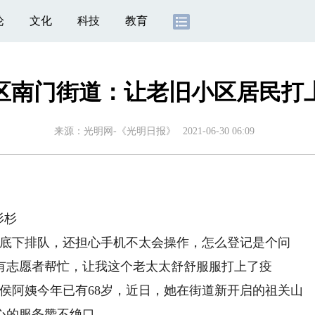
论
文化
科技
教育
区南门街道：让老旧小区居民打上
来源：
光明网-《光明日报》
2021-06-30 06:09
杉杉
底下排队，还担心手机不太会操作，怎么登记是个问
有志愿者帮忙，让我这个老太太舒舒服服打上了疫
侯阿姨今年已有68岁，近日，她在街道新开启的祖关山
心的服务赞不绝口。