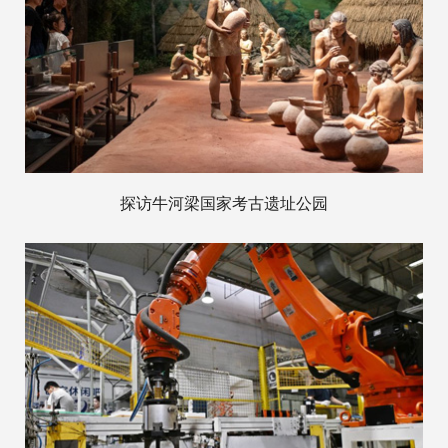
探访牛河梁国家考古遗址公园