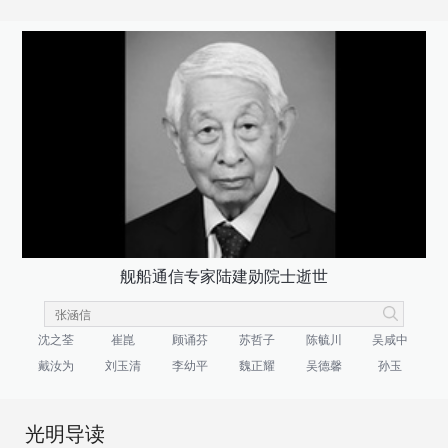
舰船通信专家陆建勋院士逝世
沈之荃
崔崑
顾诵芬
苏哲子
陈毓川
吴咸中
戴汝为
刘玉清
李幼平
魏正耀
吴德馨
孙玉
光明导读