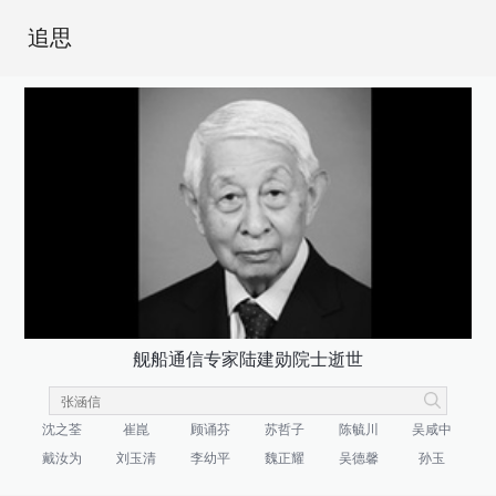
追思
舰船通信专家陆建勋院士逝世
沈之荃
崔崑
顾诵芬
苏哲子
陈毓川
吴咸中
戴汝为
刘玉清
李幼平
魏正耀
吴德馨
孙玉