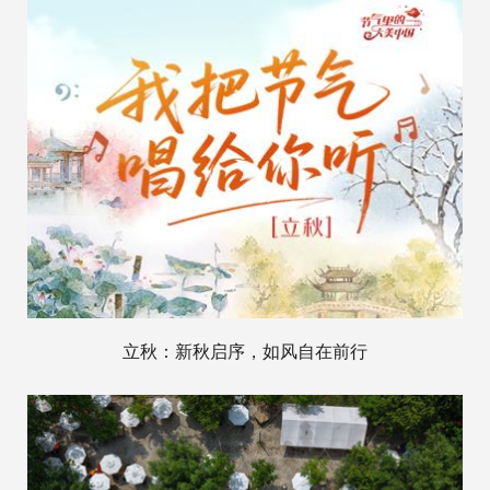
立秋：新秋启序，如风自在前行