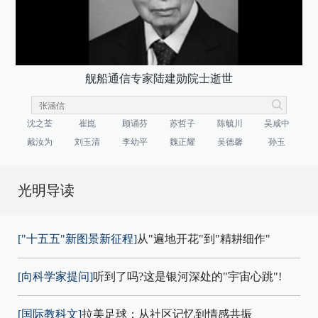
舰船通信专家陆建勋院士逝世
沈之荃
崔崑
顾诵芬
苏哲子
陈毓川
吴咸中
戴汝为
刘玉清
李幼平
魏正耀
吴德馨
孙玉
光明导读
["十五五"新图景新征程]
从"遍地开花"到"精耕细作"
[向科学家提问]
听到了吗?这是银河深处的"宇宙心跳"!
[国际教科文]
拉美足球：从社区记忆到情感共振