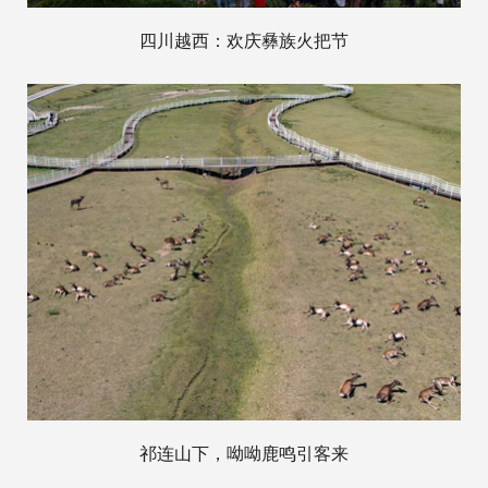
四川越西：欢庆彝族火把节
祁连山下，呦呦鹿鸣引客来