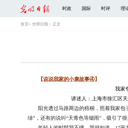
时政
国际
时评
理
首页
>
光明日报
>
正文
【
说说我家的小康故事④
】
我家
讲述人：上海市徐汇区天
阳光透过马路两边的梧桐，照着我家包子
绿”，还有的说叫“天青色等烟雨”，吸引了很
年轻人的时髦我不懂，我就知道，17平