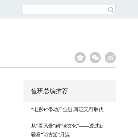
值班总编推荐
"电影+"带动产业链,再证无可取代
从“看风景”到“读文化”——透过新
疆看“访古游”升温