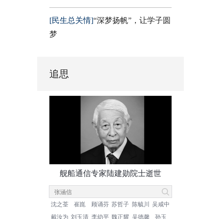
[民生总关情]
“深梦扬帆”，让学子圆
梦
追思
舰船通信专家陆建勋院士逝世
沈之荃
崔崑
顾诵芬
苏哲子
陈毓川
吴咸中
戴汝为
刘玉清
李幼平
魏正耀
吴德馨
孙玉