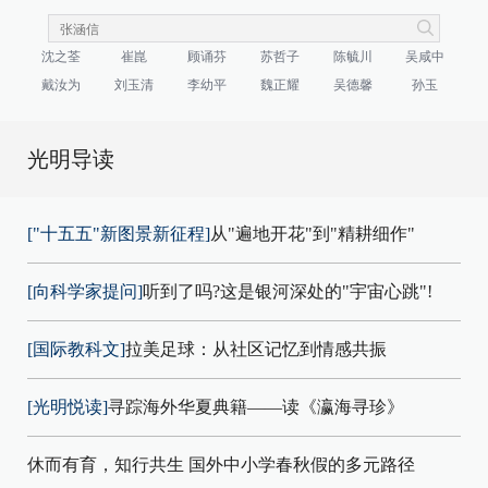
沈之荃
崔崑
顾诵芬
苏哲子
陈毓川
吴咸中
戴汝为
刘玉清
李幼平
魏正耀
吴德馨
孙玉
光明导读
["十五五"新图景新征程]
从"遍地开花"到"精耕细作"
[向科学家提问]
听到了吗?这是银河深处的"宇宙心跳"!
[国际教科文]
拉美足球：从社区记忆到情感共振
[光明悦读]
寻踪海外华夏典籍——读《瀛海寻珍》
休而有育，知行共生 国外中小学春秋假的多元路径