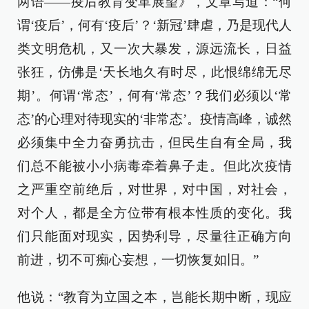
两语——疫后教育变革展望》，文章写道：“何
谓‘疫后’，何有‘疫后’？‘新冠’肆虐，乃是现代人
类文明危机，又一次大暴发，源远流长，日益
张狂，仿佛是‘天长地久有时尽，此恨绵绵无尽
期’。何谓‘常态’，何有‘常态’？我们必须以‘常
态’的心理对待现实的‘非常态’。疫情高峰，诚然
必须集中全力奋勇抗击，但民生自有全局，我
们总不能被小小病毒牵着鼻子走。但此次疫情
之严重空前绝后，对世界，对中国，对社会，
对个人，都是全方位带有根本性质的变化。我
们只能面对现实，因势利导，尽量往正确方向
前进，切不可痴心妄想，一切恢复如旧。”
他说：“教育为立国之本，岂能长期中断，现应