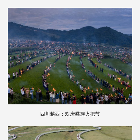
四川越西：欢庆彝族火把节