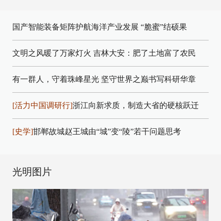
国产智能装备矩阵护航海洋产业发展
“脆蜜”结硕果
文明之风暖了万家灯火
吉林大安：肥了土地富了农民
有一群人，守着珠峰星光
坚守世界之巅书写科研华章
[活力中国调研行]
浙江向新求质，制造大省的硬核跃迁
[史学]
邯郸故城赵王城由“城”变“陵”若干问题思考
光明图片