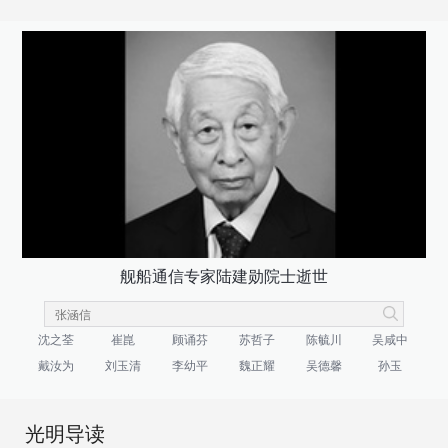
舰船通信专家陆建勋院士逝世
沈之荃
崔崑
顾诵芬
苏哲子
陈毓川
吴咸中
戴汝为
刘玉清
李幼平
魏正耀
吴德馨
孙玉
光明导读