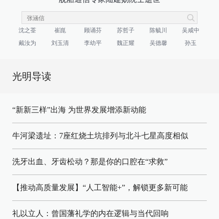
沈之荃
崔崑
顾诵芬
苏哲子
陈毓川
吴咸中
戴汝为
刘玉清
李幼平
魏正耀
吴德馨
孙玉
光明导读
“新新三样”出海 为世界发展增添新动能
牛河梁遗址：7座红烧土坑排列与北斗七星高度相似
洗牙出血、牙齿松动？那是你的口腔在“求救”
【推动高质量发展】“人工智能+”，解锁更多新可能
礼以立人：曾国藩礼学的内在逻辑与当代回响