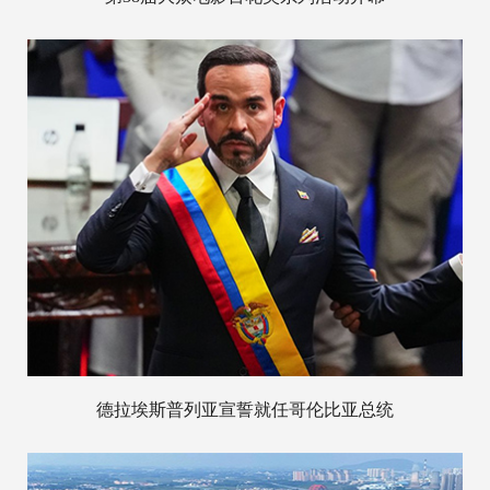
德拉埃斯普列亚宣誓就任哥伦比亚总统