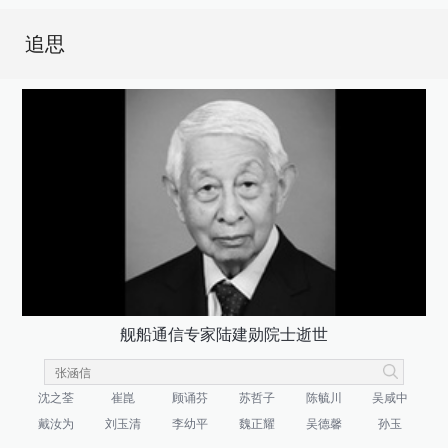
追思
舰船通信专家陆建勋院士逝世
沈之荃
崔崑
顾诵芬
苏哲子
陈毓川
吴咸中
戴汝为
刘玉清
李幼平
魏正耀
吴德馨
孙玉