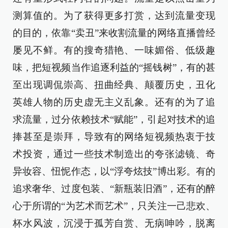
测算值的。为了获得更多打赏，达到流量变现
的目的，依靠“卖丑”来收割流量的网络直播曾经
屡见不鲜。有的搜奇猎艳、一味媚俗、低级趣
味，把短视频当作追逐利益的“摇钱树”，有的甚
至出现调侃崇高、扭曲经典、颠覆历史，丑化
英雄人物的历史虚无主义乱象。还有的为了追
求流量，过分依赖技术“赋能”，引起对技术的追
捧甚至是崇拜，导致有的网络短视频热衷于技
术投资，通过一些技术制造出的夸张滤镜、奇
异妆容、忸怩作态，以“浮夸炫技”博出彩。有的
追求奢华、过度包装、“新瓶装旧酒”，还有的醉
心于所谓的“为艺术而艺术”，只关注一己悲欢、
杯水风波，沉浸于孤芳自赏、无病呻吟，脱离