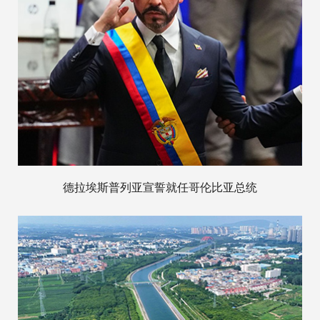
德拉埃斯普列亚宣誓就任哥伦比亚总统