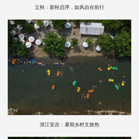
立秋：新秋启序，如风自在前行
浙江安吉：暑期乡村文旅热