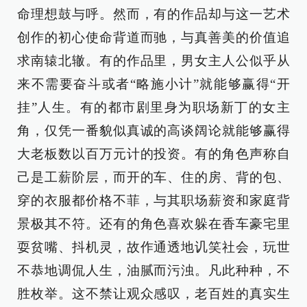
命理想鼓与呼。然而，有的作品却与这一艺术
创作的初心使命背道而驰，与真善美的价值追
求南辕北辙。有的作品里，男女主人公似乎从
来不需要奋斗或者“略施小计”就能够赢得“开
挂”人生。有的都市剧里身为职场新丁的女主
角，仅凭一番貌似真诚的高谈阔论就能够赢得
大老板数以百万元计的投资。有的角色声称自
己是工薪阶层，而开的车、住的房、背的包、
穿的衣服都价格不菲，与其职场薪资和家庭背
景极其不符。还有的角色喜欢躲在香车豪宅里
耍贫嘴、抖机灵，故作通透地讥笑社会，玩世
不恭地调侃人生，油腻而污浊。凡此种种，不
胜枚举。这不禁让观众感叹，老百姓的真实生