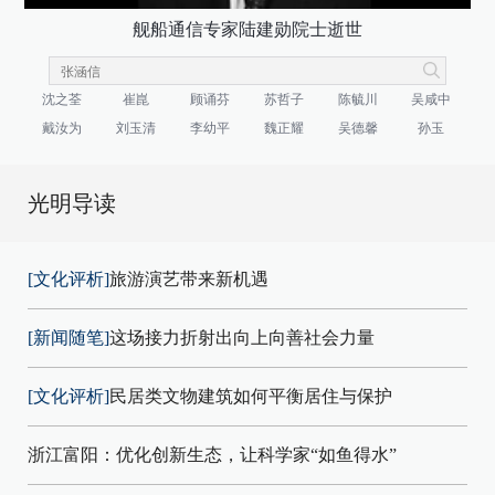
舰船通信专家陆建勋院士逝世
沈之荃
崔崑
顾诵芬
苏哲子
陈毓川
吴咸中
戴汝为
刘玉清
李幼平
魏正耀
吴德馨
孙玉
光明导读
[文化评析]
旅游演艺带来新机遇
[新闻随笔]
这场接力折射出向上向善社会力量
[文化评析]
民居类文物建筑如何平衡居住与保护
浙江富阳：优化创新生态，让科学家“如鱼得水”