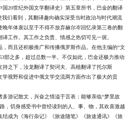
中国20世纪外国文学翻译史》第五章所书，巴金的翻译
也使我们看到，其翻译趣向确实深受当时政治与时代潮流
使晚年体衰以至于不得不放弃赫尔岑回忆录第三卷的翻
翻译工作。其工作之负责、情感之热切可见一斑。
，而且还积极推广和传播俄罗斯作品。在他主编的“文
占53部之多，超过总数一半。不仅如此，巴金还极力推动
支持之下，汝龙翻译了契诃夫、高植翻译了托尔斯
文学视野和促进中俄文学交流两方面作出了极大的贡
多游记散文，兴奋之情溢于言表：能够亲临“梦里故
的路，切身感受书中曾经读到的人、事、物，其欢喜激越
集结成为《海行杂记》《旅途随笔》《旅途通讯》《旅