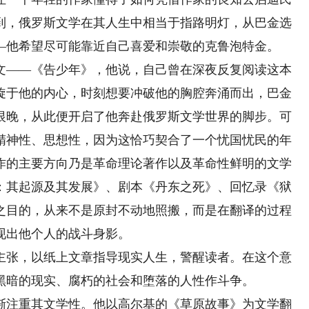
到，俄罗斯文学在其人生中相当于指路明灯，从巴金选
—他希望尽可能靠近自己喜爱和崇敬的克鲁泡特金。
——《告少年》，他说，自己曾在深夜反复阅读这本
旋于他的内心，时刻想要冲破他的胸腔奔涌而出，巴金
恨晚，从此便开启了他奔赴俄罗斯文学世界的脚步。可
精神性、思想性，因为这恰巧契合了一个忧国忧民的年
作的主要方向乃是革命理论著作以及革命性鲜明的文学
：其起源及其发展》、剧本《丹东之死》、回忆录《狱
之目的，从来不是原封不动地照搬，而是在翻译的过程
现出他个人的战斗身影。
张，以纸上文章指导现实人生，警醒读者。在这个意
黑暗的现实、腐朽的社会和堕落的人性作斗争。
渐注重其文学性。他以高尔基的《草原故事》为文学翻