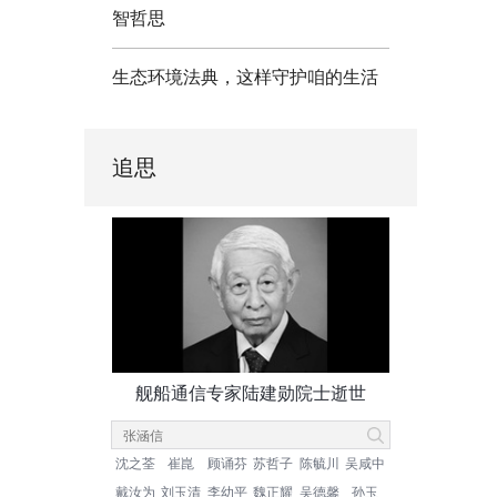
智哲思
生态环境法典，这样守护咱的生活
追思
舰船通信专家陆建勋院士逝世
沈之荃
崔崑
顾诵芬
苏哲子
陈毓川
吴咸中
戴汝为
刘玉清
李幼平
魏正耀
吴德馨
孙玉