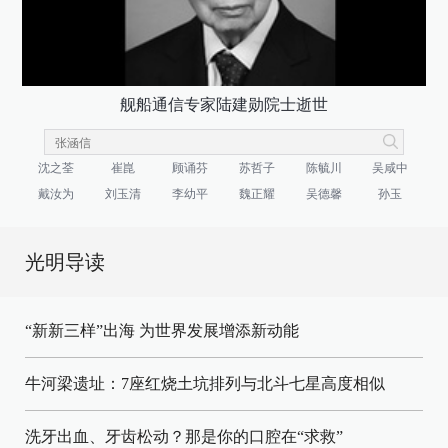
舰船通信专家陆建勋院士逝世
沈之荃
崔崑
顾诵芬
苏哲子
陈毓川
吴咸中
戴汝为
刘玉清
李幼平
魏正耀
吴德馨
孙玉
光明导读
“新新三样”出海 为世界发展增添新动能
牛河梁遗址：7座红烧土坑排列与北斗七星高度相似
洗牙出血、牙齿松动？那是你的口腔在“求救”