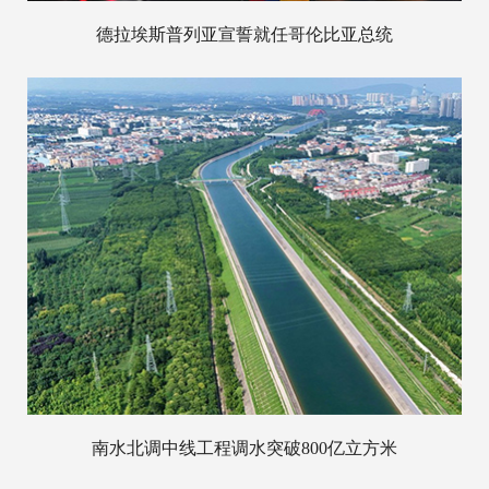
德拉埃斯普列亚宣誓就任哥伦比亚总统
南水北调中线工程调水突破800亿立方米