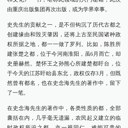
由重庆出版集团再次出版，或为学界幸事。
史先生的贡献之一，是不但钩沉了历代古都之
创建缘由和毁灭肇因，还将上古至民国诸种政
权所据之地，都一一做了罗列。比如，陈胜所
建张楚之都，位于今河南淮阳，虽6月而亡，却
史册赫然。楚怀王之孙熊心所建楚都盱台，位
于今天的江苏盱眙县东北，政权仅存3月，但既
然曾有都名，也在史念海先生的著作中，留下
了一笔。
在史念海先生的著作中，各类性质的都，全部
囊括在内，几乎毫无遗漏，农民起义建立的临
时政权所设之都，亦一视同仁。难能可贵的