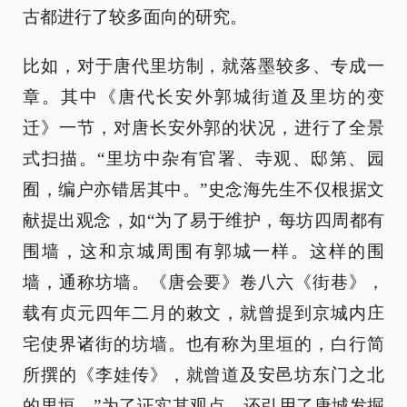
古都进行了较多面向的研究。
比如，对于唐代里坊制，就落墨较多、专成一
章。其中《唐代长安外郭城街道及里坊的变
迁》一节，对唐长安外郭的状况，进行了全景
式扫描。“里坊中杂有官署、寺观、邸第、园
囿，编户亦错居其中。”史念海先生不仅根据文
献提出观念，如“为了易于维护，每坊四周都有
围墙，这和京城周围有郭城一样。这样的围
墙，通称坊墙。《唐会要》卷八六《街巷》，
载有贞元四年二月的敕文，就曾提到京城内庄
宅使界诸街的坊墙。也有称为里垣的，白行简
所撰的《李娃传》，就曾道及安邑坊东门之北
的里垣。”为了证实其观点，还引用了唐城发掘