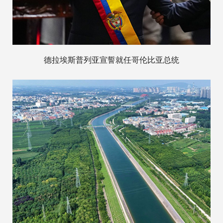
德拉埃斯普列亚宣誓就任哥伦比亚总统