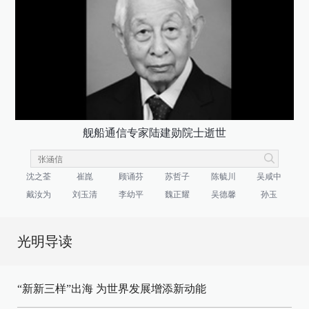
舰船通信专家陆建勋院士逝世
沈之荃
崔崑
顾诵芬
苏哲子
陈毓川
吴咸中
戴汝为
刘玉清
李幼平
魏正耀
吴德馨
孙玉
光明导读
“新新三样”出海 为世界发展增添新动能