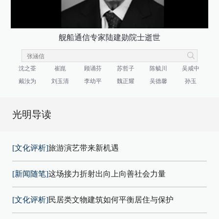
舰船通信专家陆建勋院士逝世
沈之荃
崔崑
顾诵芬
苏哲子
陈毓川
吴咸中
戴汝为
刘玉清
李幼平
魏正耀
吴德馨
孙玉
光明导读
[文化评析]
旅游演艺带来新机遇
[新闻随笔]
这场接力折射出向上向善社会力量
[文化评析]
民居类文物建筑如何平衡居住与保护