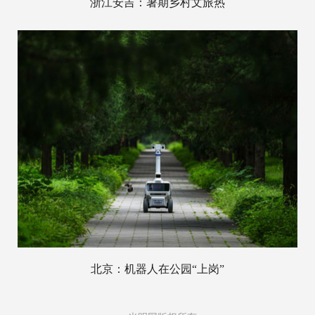
浙江安吉：暑期乡村文旅热
北京：机器人在公园“上岗”