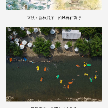
立秋：新秋启序，如风自在前行