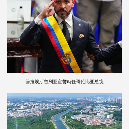
德拉埃斯普列亚宣誓就任哥伦比亚总统