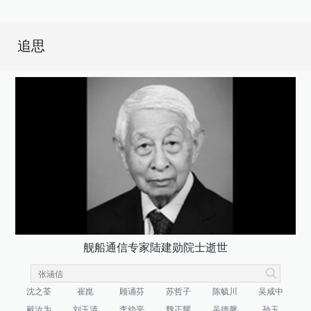
追思
舰船通信专家陆建勋院士逝世
沈之荃
崔崑
顾诵芬
苏哲子
陈毓川
吴咸中
戴汝为
刘玉清
李幼平
魏正耀
吴德馨
孙玉