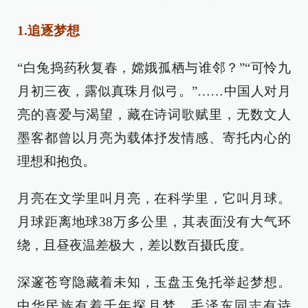
1.追逐梦想
“白兔捣药秋复春，嫦娥孤栖与谁邻？”“可怜九
月初三夜，露似真珠月似弓。”……中国人对月
亮的喜爱与渴望，藏在诗词歌赋里，无数文人
墨客都曾以月亮为载体抒发情感、寄托内心的
理想和抱负。
月亮在文学里叫月亮，在科学里，它叫月球。
月球距离地球38万多公里，其表面没有大气环
绕，且昼夜温差极大，差以数百摄氏度。
深邃苍穹隐藏着未知，玉盘玉兔托举起梦想。
中华民族有着千年探月梦，毛泽东同志有诗