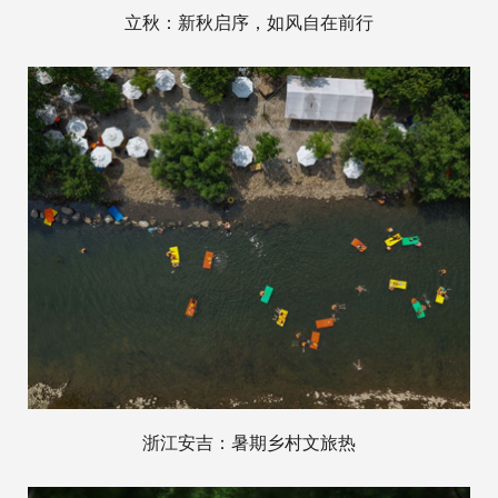
立秋：新秋启序，如风自在前行
浙江安吉：暑期乡村文旅热