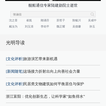
舰船通信专家陆建勋院士逝世
沈之荃
崔崑
顾诵芬
苏哲子
陈毓川
吴咸中
戴汝为
刘玉清
李幼平
魏正耀
吴德馨
孙玉
光明导读
[文化评析]
旅游演艺带来新机遇
[新闻随笔]
这场接力折射出向上向善社会力量
[文化评析]
民居类文物建筑如何平衡居住与保护
浙江富阳：优化创新生态，让科学家“如鱼得水”