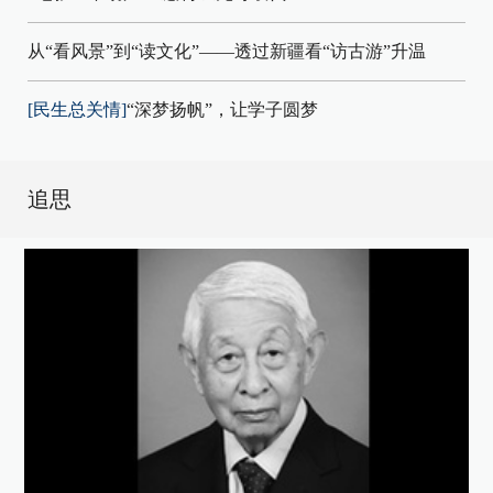
从“看风景”到“读文化”——透过新疆看“访古游”升温
[民生总关情]
“深梦扬帆”，让学子圆梦
追思