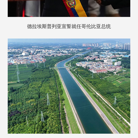
德拉埃斯普列亚宣誓就任哥伦比亚总统