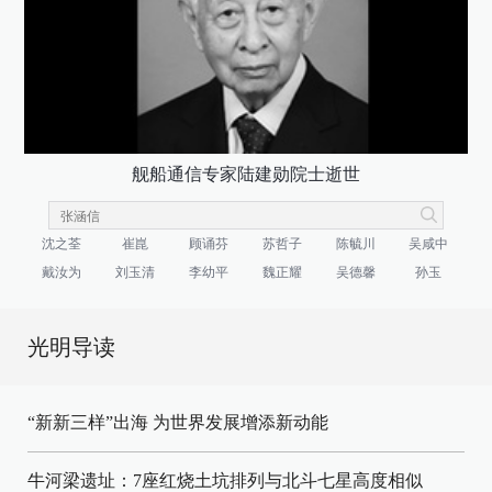
舰船通信专家陆建勋院士逝世
沈之荃
崔崑
顾诵芬
苏哲子
陈毓川
吴咸中
戴汝为
刘玉清
李幼平
魏正耀
吴德馨
孙玉
光明导读
“新新三样”出海 为世界发展增添新动能
牛河梁遗址：7座红烧土坑排列与北斗七星高度相似