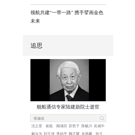
领航共建“一带一路” 携手擘画金色
未来
追思
舰船通信专家陆建勋院士逝世
沈之荃
崔崑
顾诵芬
苏哲子
陈毓川
吴咸中
戴汝为
刘玉清
李幼平
魏正耀
吴德馨
孙玉