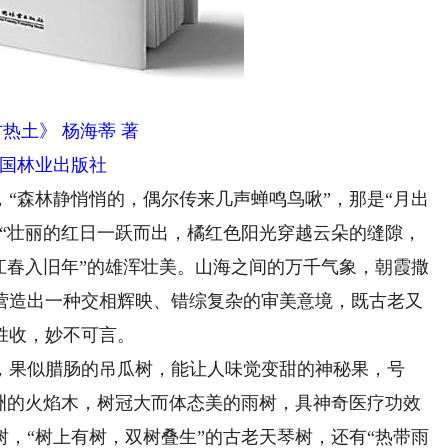
热土》 杨海蒂 著
国林业出版社
森林静悄悄的，偶尔传来几声蝉鸣鸟啾”，那是“月出
，“壮丽的红日一跃而出，橘红色阳光穿越云朵的缝隙，
江春入旧年”的雄浑壮美。山海之间的万千气象，朝霞撒
营造出一种交相辉映、错综复杂的审美意境，既古老又
胜收，妙不可言。
果似腊肠的吊瓜树，能让人味觉变甜的神秘果，号
非洲的火焰木，树冠大而体态美的雨树，具神奇医疗功效
，“树上有树，双树叠生”的古老天琴树，还有“热带雨