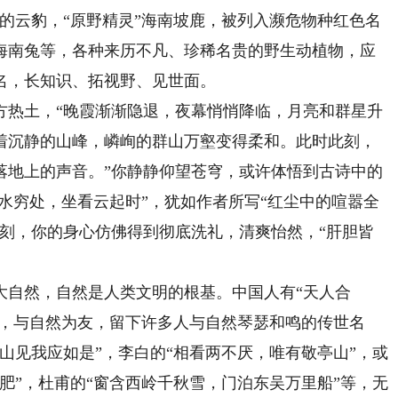
的云豹，“原野精灵”海南坡鹿，被列入濒危物种红色名
海南兔等，各种来历不凡、珍稀名贵的野生动植物，应
名，长知识、拓视野、见世面。
热土，“晚霞渐渐隐退，夜幕悄悄降临，月亮和群星升
着沉静的山峰，嶙峋的群山万壑变得柔和。此时此刻，
落地上的声音。”你静静仰望苍穹，或许体悟到古诗中的
到水穷处，坐看云起时”，犹如作者所写“红尘中的喧嚣全
一刻，你的身心仿佛得到彻底洗礼，清爽怡然，“肝胆皆
自然，自然是人类文明的根基。中国人有“天人合
然，与自然为友，留下许多人与自然琴瑟和鸣的传世名
山见我应如是”，李白的“相看两不厌，唯有敬亭山”，或
肥”，杜甫的“窗含西岭千秋雪，门泊东吴万里船”等，无