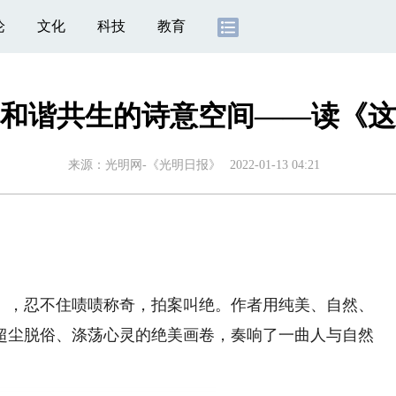
论
文化
科技
教育
和谐共生的诗意空间——读《这
来源：
光明网-《光明日报》
2022-01-13 04:21
，忍不住啧啧称奇，拍案叫绝。作者用纯美、自然、
超尘脱俗、涤荡心灵的绝美画卷，奏响了一曲人与自然