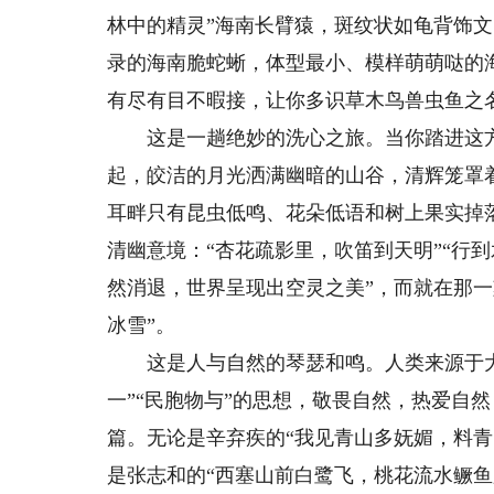
林中的精灵”海南长臂猿，斑纹状如龟背饰文
录的海南脆蛇蜥，体型最小、模样萌萌哒的
有尽有目不暇接，让你多识草木鸟兽虫鱼之
这是一趟绝妙的洗心之旅。当你踏进这方
起，皎洁的月光洒满幽暗的山谷，清辉笼罩
耳畔只有昆虫低鸣、花朵低语和树上果实掉
清幽意境：“杏花疏影里，吹笛到天明”“行
然消退，世界呈现出空灵之美”，而就在那
冰雪”。
这是人与自然的琴瑟和鸣。人类来源于大
一”“民胞物与”的思想，敬畏自然，热爱自
篇。无论是辛弃疾的“我见青山多妩媚，料青
是张志和的“西塞山前白鹭飞，桃花流水鳜鱼