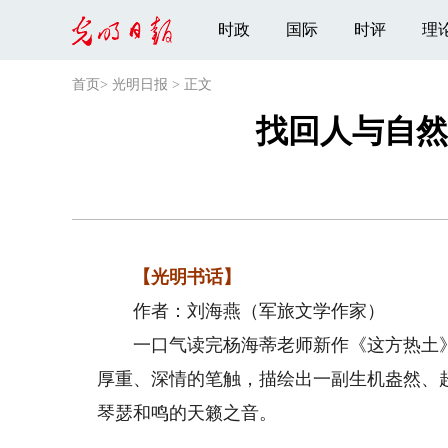
时政
国际
时评
理
首页
>
光明日报
>
正文
找回人与自然
【光明书话】
作者：刘海燕（军旅文学作家）
一口气读完杨海蒂老师新作《这方热土》
厚重、深情的笔触，描绘出一副生机盎然、
琴瑟和鸣的天籁之音。