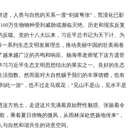
，人类与自然的关系一度“剑拔弩张”，荒漠化已影
约有100万生物物种受到威胁或濒临灭绝。历史和现实反复
的反噬。党的十八大以来，习近平总书记为天下计、为
”等一系列生态文明发展理念，推动美丽中国的壮美画卷
了越来越广泛的共鸣和响应。杨海蒂老师笔下这方遗世
学习习近平生态文明思想结出的果实之一。良好的生态
生活指数。然而面对大自然赐予我们的丰厚馈赠，也有
到此一游”，也不过走马观花，“见山不是山，见水不是
这方热土，走进这片充满着原始野性魅惑、张扬着令
山歌，乘着夏日傍晚的微风，从雨林深处悠扬地传来”，
人与自然和谐共生的诗意空间。