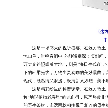
《这方
中
这是一场盛大的视听盛宴。在这方热土，“
惊山鸟，时鸣春涧中”的静谧幽深；顷刻间
万丈光芒照耀着大地”，则是“海日生残夜，
下的轻柔光线，万物生灵奏响的美妙晨曲，
现代，既温情又浪漫，既清新又浓烈，美不
这是精彩纷呈的科普课堂。在这方热土，
称“地球植物老寿星”的龙血树，原产热带
的野生茶树，永远两株相接母子相连的母生树