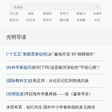
沈之荃
崔崑
顾诵芬
苏哲子
陈毓川
吴咸中
戴汝为
刘玉清
李幼平
魏正耀
吴德馨
孙玉
光明导读
["十五五"新图景新征程]
从"遍地开花"到"精耕细作"
[向科学家提问]
听到了吗?这是银河深处的"宇宙心跳"!
[国际教科文]
拉美足球：从社区记忆到情感共振
[光明悦读]
寻踪海外华夏典籍——读《瀛海寻珍》
休而有育，知行共生 国外中小学春秋假的多元路径