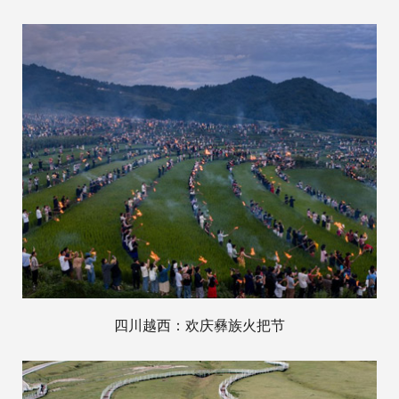
四川越西：欢庆彝族火把节