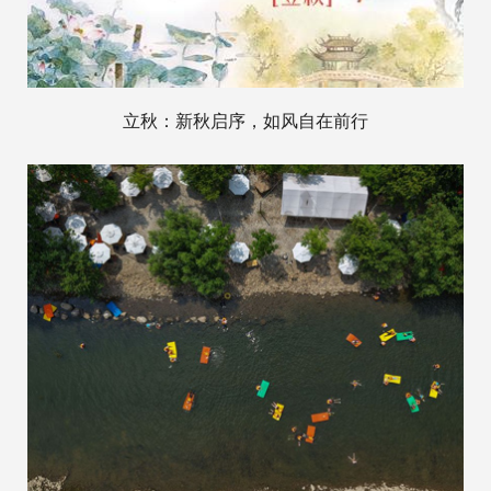
立秋：新秋启序，如风自在前行