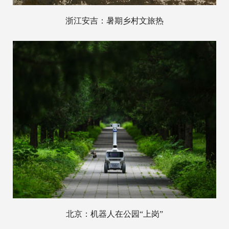
浙江安吉：暑期乡村文旅热
北京：机器人在公园“上岗”