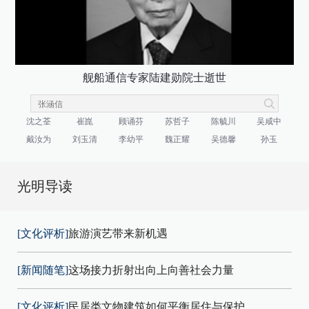
舰船通信专家陆建勋院士逝世
沈之荃
崔崑
顾诵芬
苏哲子
陈毓川
吴咸中
戴汝为
刘玉清
李幼平
魏正耀
吴德馨
孙玉
光明导读
[文化评析]
旅游演艺带来新机遇
[新闻随笔]
这场接力折射出向上向善社会力量
[文化评析]
民居类文物建筑如何平衡居住与保护