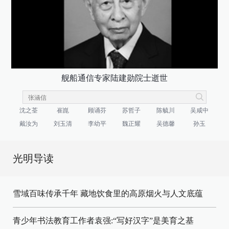
舰船通信专家陆建勋院士逝世
沈之荃
崔崑
顾诵芬
苏哲子
陈毓川
吴咸中
戴汝为
刘玉清
李幼平
魏正耀
吴德馨
孙玉
光明导读
雪域百味传承千年 藏地饮食里的高原烟火与人文底蕴
青少年书法教育工作者袁强:“写好汉字”是美育之基