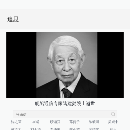
追思
舰船通信专家陆建勋院士逝世
沈之荃
崔崑
顾诵芬
苏哲子
陈毓川
吴咸中
戴汝为
刘玉清
李幼平
魏正耀
吴德馨
孙玉