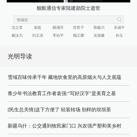
舰船通信专家陆建勋院士逝世
沈之荃
崔崑
顾诵芬
苏哲子
陈毓川
吴咸中
戴汝为
刘玉清
李幼平
魏正耀
吴德馨
孙玉
光明导读
雪域百味传承千年 藏地饮食里的高原烟火与人文底蕴
青少年书法教育工作者袁强:“写好汉字”是美育之基
[民生总关情]这下方便了
轻装转场
别样的坝坝茶
新疆乌什：公交通到牧民家门口
兴农强产塑和美乡村